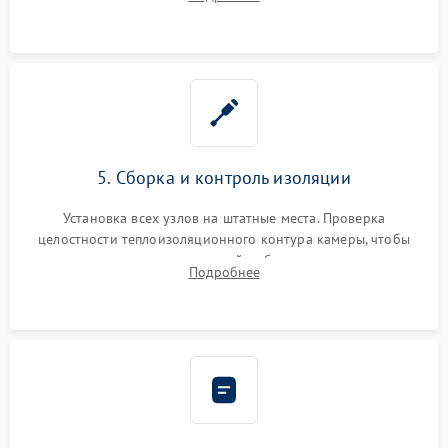
выгоревших реле, восстановление контактов и замена
уплотнителя.
5. Сборка и контроль изоляции
Установка всех узлов на штатные места. Проверка
целостности теплоизоляционного контура камеры, чтобы
исключить перегрев кухонной мебели и потерю тепла.
Подробнее
Надежная фиксация клемм и сборка корпуса шкафа.