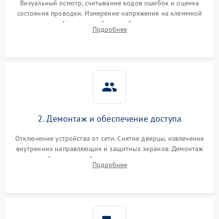
Визуальный осмотр, считывание кодов ошибок и оценка
состояния проводки. Измерение напряжения на клеммной
колодке. Анализ жалоб на проблемы с нагревом,
Подробнее
конвекцией, панелью управления или блокировкой дверцы.
2. Демонтаж и обеспечение доступа
Отключение устройства от сети. Снятие дверцы, извлечение
внутренних направляющих и защитных экранов. Демонтаж
задней или верхней панели для прямого доступа к
Подробнее
нагревательным элементам, плате и вентиляторам.