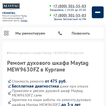
+7 (800) 301-55-83
Ежедневно, с 10:00 до 20:00
FIX-MAYTAG
+7 (800) 301-55-83
Ремонт устройств Maytag
Специализированный
Звонок бесплатный по РФ
cервисный центр г.
Курган
Мы ремонтируем
Позвонить
ргане
Ремонт духового шкафа Maytag  MEW9630FZ в Кургане
Ремонт духового шкафа Maytag
MEW9630FZ в Кургане
от 475 руб.
Стоимость ремонта
Ремонт стиральных машин Maytag
Ремонт сушильных машин Maytag
Ремонт микроволновых печей Maytag
Ремонт посудомоечных машин Maytag
Бесплатная диагностика
даже при отказе
Привезем и увезем духовой шкаф Maytag
MEW9630FZ сами
Гарантия на наши работы по ремонту духовых
до 3-х лет
шкафов Maytag MEW9630FZ