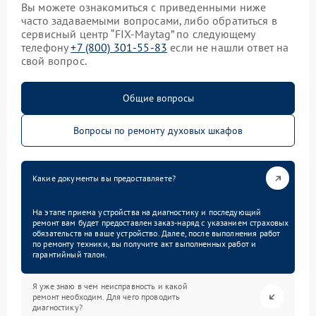
Вы можете ознакомиться с приведенными ниже
часто задаваемыми вопросами, либо обратиться в
сервисный центр “FIX-Maytag” по следующему
телефону
+7 (800) 301-55-83
если не нашли ответ на
свой вопрос.
Общие вопросы
Вопросы по ремонту духовых шкафов
Какие документы вы предоставляете?
На этапе приема устройства на диагностику и последующий
ремонт вам будет предоставлен заказ-наряд с указанием страховых
обязательств на ваше устройство. Далее, после выполнения работ
по ремонту техники, вы получите акт выполненных работ и
гарантийный талон.
Я уже знаю в чем неисправность и какой
ремонт необходим. Для чего проводить
диагностику?