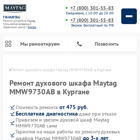
+7 (800) 301-55-83
Ежедневно, с 10:00 до 20:00
FIX-MAYTAG
+7 (800) 301-55-83
Ремонт устройств Maytag
Специализированный
Звонок бесплатный по РФ
cервисный центр г.
Курган
Мы ремонтируем
Позвонить
ргане
Ремонт духового шкафа Maytag MMW9730AB в Кургане
Ремонт духового шкафа Maytag
MMW9730AB в Кургане
от 475 руб.
Стоимость ремонта
Ремонт стиральных машин Maytag
Ремонт сушильных машин Maytag
Ремонт микроволновых печей Maytag
Ремонт посудомоечных машин Maytag
Бесплатная диагностика
даже при отказе
Привезем и увезем духовой шкаф Maytag
MMW9730AB сами
Гарантия на наши работы по ремонту духовых
до 3-х лет
шкафов Maytag MMW9730AB