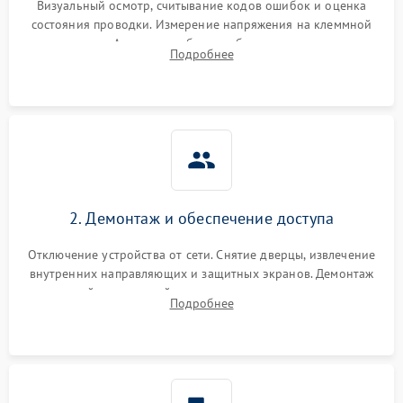
Визуальный осмотр, считывание кодов ошибок и оценка
состояния проводки. Измерение напряжения на клеммной
колодке. Анализ жалоб на проблемы с нагревом,
Подробнее
конвекцией, панелью управления или блокировкой дверцы.
2. Демонтаж и обеспечение доступа
Отключение устройства от сети. Снятие дверцы, извлечение
внутренних направляющих и защитных экранов. Демонтаж
задней или верхней панели для прямого доступа к
Подробнее
нагревательным элементам, плате и вентиляторам.