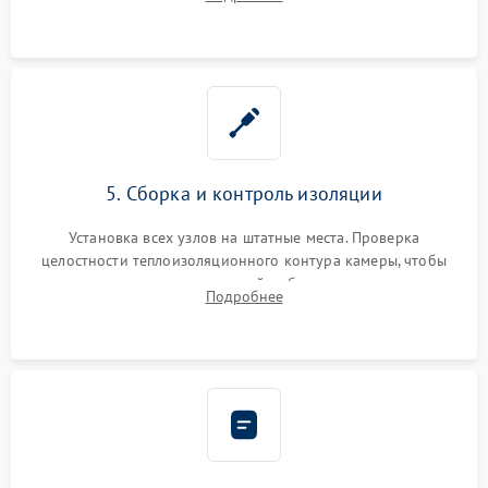
выгоревших реле, восстановление контактов и замена
уплотнителя.
5. Сборка и контроль изоляции
Установка всех узлов на штатные места. Проверка
целостности теплоизоляционного контура камеры, чтобы
исключить перегрев кухонной мебели и потерю тепла.
Подробнее
Надежная фиксация клемм и сборка корпуса шкафа.