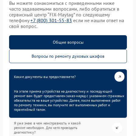
Вы можете ознакомиться с приведенными ниже
часто задаваемыми вопросами, либо обратиться в
сервисный центр “FIX-Maytag” по следующему
телефону
+7 (800) 301-55-83
если не нашли ответ на
свой вопрос.
Общие вопросы
Вопросы по ремонту духовых шкафов
Какие документы вы предоставляете?
На этапе приема устройства на диагностику и последующий
ремонт вам будет предоставлен заказ-наряд с указанием страховых
обязательств на ваше устройство. Далее, после выполнения работ
по ремонту техники, вы получите акт выполненных работ и
гарантийный талон.
Я уже знаю в чем неисправность и какой
ремонт необходим. Для чего проводить
диагностику?