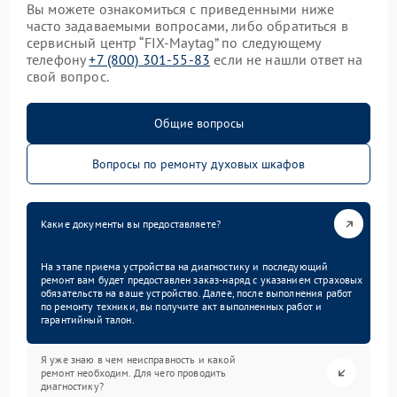
Вы можете ознакомиться с приведенными ниже
часто задаваемыми вопросами, либо обратиться в
сервисный центр “FIX-Maytag” по следующему
телефону
+7 (800) 301-55-83
если не нашли ответ на
свой вопрос.
Общие вопросы
Вопросы по ремонту духовых шкафов
Какие документы вы предоставляете?
На этапе приема устройства на диагностику и последующий
ремонт вам будет предоставлен заказ-наряд с указанием страховых
обязательств на ваше устройство. Далее, после выполнения работ
по ремонту техники, вы получите акт выполненных работ и
гарантийный талон.
Я уже знаю в чем неисправность и какой
ремонт необходим. Для чего проводить
диагностику?