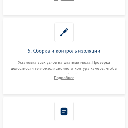
выгоревших реле, восстановление контактов и замена
уплотнителя.
5. Сборка и контроль изоляции
Установка всех узлов на штатные места. Проверка
целостности теплоизоляционного контура камеры, чтобы
исключить перегрев кухонной мебели и потерю тепла.
Подробнее
Надежная фиксация клемм и сборка корпуса шкафа.