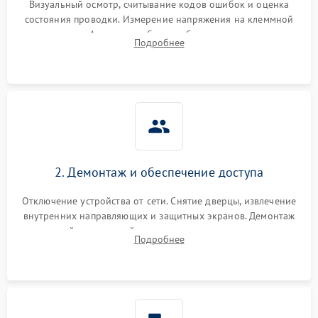
Визуальный осмотр, считывание кодов ошибок и оценка
состояния проводки. Измерение напряжения на клеммной
колодке. Анализ жалоб на проблемы с нагревом,
Подробнее
конвекцией, панелью управления или блокировкой дверцы.
2. Демонтаж и обеспечение доступа
Отключение устройства от сети. Снятие дверцы, извлечение
внутренних направляющих и защитных экранов. Демонтаж
задней или верхней панели для прямого доступа к
Подробнее
нагревательным элементам, плате и вентиляторам.