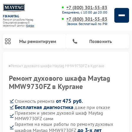
+7 (800) 301-55-83
Ежедневно, с 10:00 до 20:00
FIX-MAYTAG
+7 (800) 301-55-83
Ремонт устройств Maytag
Специализированный
Звонок бесплатный по РФ
cервисный центр г.
Курган
Мы ремонтируем
Позвонить
ргане
Ремонт духового шкафа Maytag MMW9730FZ в Кургане
Ремонт духового шкафа Maytag
MMW9730FZ в Кургане
от 475 руб.
Стоимость ремонта
Ремонт стиральных машин Maytag
Ремонт сушильных машин Maytag
Ремонт микроволновых печей Maytag
Ремонт посудомоечных машин Maytag
Бесплатная диагностика
даже при отказе
Привезем и увезем духовой шкаф Maytag
MMW9730FZ сами
Гарантия на наши работы по ремонту духовых
до 3-х лет
шкафов Maytag MMW9730FZ