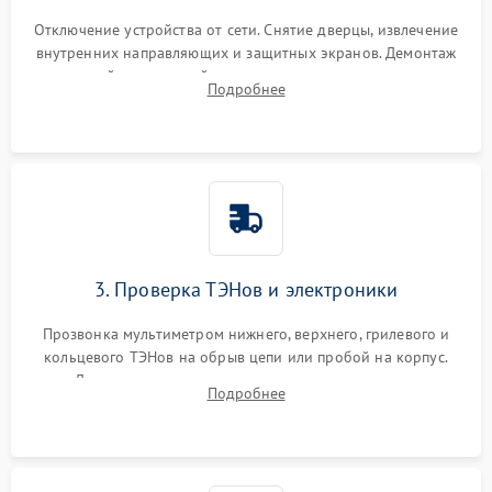
Отключение устройства от сети. Снятие дверцы, извлечение
внутренних направляющих и защитных экранов. Демонтаж
задней или верхней панели для прямого доступа к
Подробнее
нагревательным элементам, плате и вентиляторам.
3. Проверка ТЭНов и электроники
Прозвонка мультиметром нижнего, верхнего, грилевого и
кольцевого ТЭНов на обрыв цепи или пробой на корпус.
Диагностика термостата, датчиков температуры,
Подробнее
переключателя режимов и мотора конвекции.