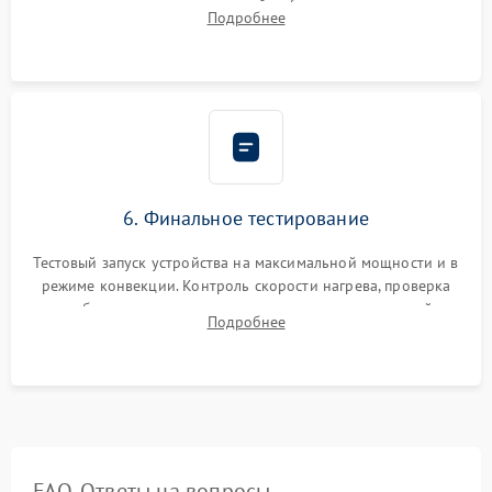
исключить перегрев кухонной мебели и потерю тепла.
Подробнее
Надежная фиксация клемм и сборка корпуса шкафа.
6. Финальное тестирование
Тестовый запуск устройства на максимальной мощности и в
режиме конвекции. Контроль скорости нагрева, проверка
срабатывания термостата при достижении заданной
Подробнее
температуры и тест на отсутствие утечек тока.
FAQ. Ответы на вопросы