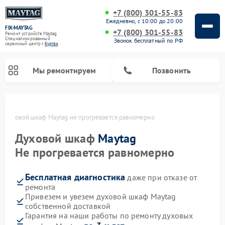
+7 (800) 301-55-83
Ежедневно, с 10:00 до 20:00
FIX-MAYTAG
+7 (800) 301-55-83
Ремонт устройств Maytag
Специализированный
Звонок бесплатный по РФ
cервисный центр г.
Курган
Мы ремонтируем
Позвонить
е
Духовой шкаф Maytag не прогревается равномерно
Духовой шкаф
Maytag
Не прогревается равномерно
Бесплатная диагностика
даже при отказе от
Ремонт стиральных машин Maytag
Ремонт сушильных машин Maytag
Ремонт микроволновых печей Maytag
Ремонт посудомоечных машин Maytag
ремонта
Привезем и увезем духовой шкаф Maytag
собственной доставкой
Гарантия на наши работы по ремонту духовых