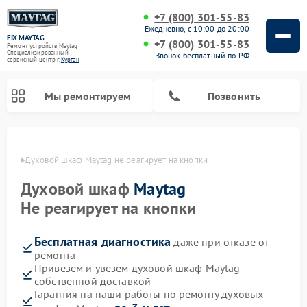
+7 (800) 301-55-83
Ежедневно, с 10:00 до 20:00
FIX-MAYTAG
+7 (800) 301-55-83
Ремонт устройств Maytag
Специализированный
Звонок бесплатный по РФ
cервисный центр г.
Курган
Мы ремонтируем
Позвонить
ргане
Духовой шкаф Maytag не реагирует на кнопки
Духовой шкаф
Maytag
Не реагирует на кнопки
Бесплатная диагностика
даже при отказе от
Ремонт стиральных машин Maytag
Ремонт сушильных машин Maytag
Ремонт микроволновых печей Maytag
Ремонт посудомоечных машин Maytag
ремонта
Привезем и увезем духовой шкаф Maytag
собственной доставкой
Гарантия на наши работы по ремонту духовых