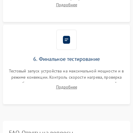
исключить перегрев кухонной мебели и потерю тепла.
Подробнее
Надежная фиксация клемм и сборка корпуса шкафа.
6. Финальное тестирование
Тестовый запуск устройства на максимальной мощности и в
режиме конвекции. Контроль скорости нагрева, проверка
срабатывания термостата при достижении заданной
Подробнее
температуры и тест на отсутствие утечек тока.
FAQ. Ответы на вопросы