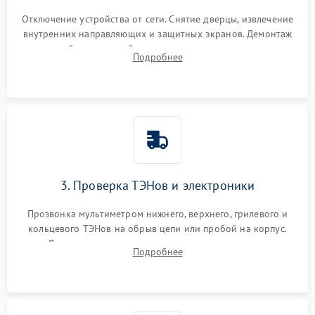
Отключение устройства от сети. Снятие дверцы, извлечение
внутренних направляющих и защитных экранов. Демонтаж
задней или верхней панели для прямого доступа к
Подробнее
нагревательным элементам, плате и вентиляторам.
3. Проверка ТЭНов и электроники
Прозвонка мультиметром нижнего, верхнего, грилевого и
кольцевого ТЭНов на обрыв цепи или пробой на корпус.
Диагностика термостата, датчиков температуры,
Подробнее
переключателя режимов и мотора конвекции.