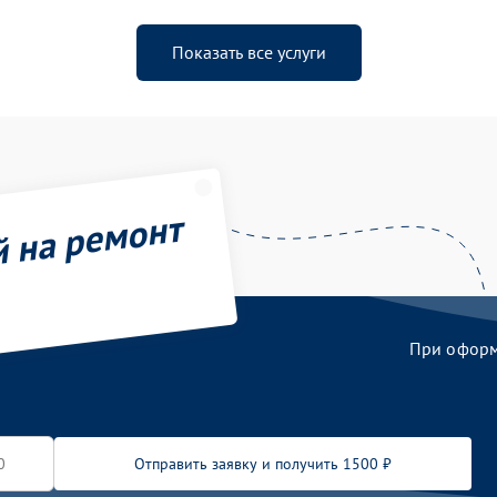
Показать все услуги
й на ремонт
При оформл
Отправить заявку и получить 1500 ₽