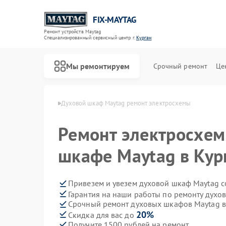
FIX-MAYTAG
Ремонт устройств Maytag
Специализированный cервисный центр г.
Курган
Мы ремонтируем
Срочный ремонт
Це
в Maytag в Кургане
Духовой шкаф Maytag ремонт электросхемы
Ремонт электросхем
шкафе Maytag в Кур
Привезем и увезем духовой шкаф Maytag с
Гарантия на наши работы по ремонту дух
Ремонт стиральных машин Maytag
Ремонт холодильников Maytag
Ремонт сушильных машин Maytag
Ремонт посудомоечных машин Maytag
Ремонт микроволновых печей Maytag
Ремонт кондиционеров Maytag
Срочный ремонт духовых шкафов Maytag в
20%
Скидка для вас до
Получите 1500 рублей на ремонт