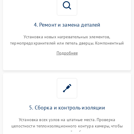
4. Ремонт и замена деталей
Установка новых нагревательных элементов,
термопредохранителей или петель дверцы. Компонентный
ремонт электронного модуля управления, замена
Подробнее
выгоревших реле, восстановление контактов и замена
уплотнителя.
5. Сборка и контроль изоляции
Установка всех узлов на штатные места. Проверка
целостности теплоизоляционного контура камеры, чтобы
исключить перегрев кухонной мебели и потерю тепла.