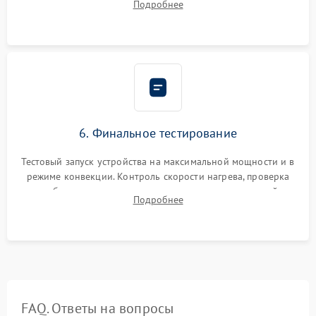
Подробнее
Надежная фиксация клемм и сборка корпуса шкафа.
6. Финальное тестирование
Тестовый запуск устройства на максимальной мощности и в
режиме конвекции. Контроль скорости нагрева, проверка
срабатывания термостата при достижении заданной
Подробнее
температуры и тест на отсутствие утечек тока.
FAQ. Ответы на вопросы