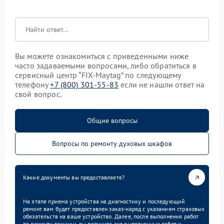
Вы можете ознакомиться с приведенными ниже
часто задаваемыми вопросами, либо обратиться в
сервисный центр “FIX-Maytag” по следующему
телефону
+7 (800) 301-55-83
если не нашли ответ на
свой вопрос.
Общие вопросы
Вопросы по ремонту духовых шкафов
Какие документы вы предоставляете?
На этапе приема устройства на диагностику и последующий
ремонт вам будет предоставлен заказ-наряд с указанием страховых
обязательств на ваше устройство. Далее, после выполнения работ
по ремонту техники, вы получите акт выполненных работ и