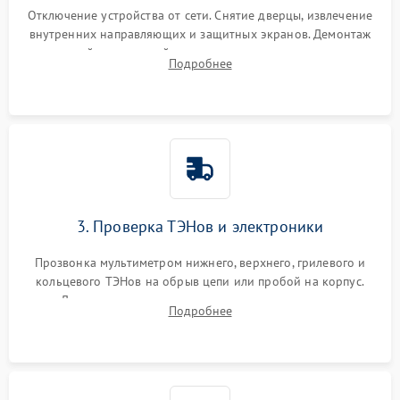
Отключение устройства от сети. Снятие дверцы, извлечение
внутренних направляющих и защитных экранов. Демонтаж
задней или верхней панели для прямого доступа к
Подробнее
нагревательным элементам, плате и вентиляторам.
3. Проверка ТЭНов и электроники
Прозвонка мультиметром нижнего, верхнего, грилевого и
кольцевого ТЭНов на обрыв цепи или пробой на корпус.
Диагностика термостата, датчиков температуры,
Подробнее
переключателя режимов и мотора конвекции.