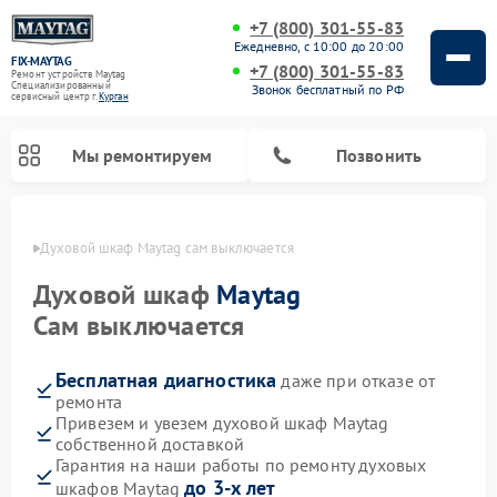
+7 (800) 301-55-83
Ежедневно, с 10:00 до 20:00
FIX-MAYTAG
+7 (800) 301-55-83
Ремонт устройств Maytag
Специализированный
Звонок бесплатный по РФ
cервисный центр г.
Курган
Мы ремонтируем
Позвонить
ргане
Духовой шкаф Maytag сам выключается
Духовой шкаф
Maytag
Сам выключается
Бесплатная диагностика
даже при отказе от
Ремонт стиральных машин Maytag
Ремонт сушильных машин Maytag
Ремонт микроволновых печей Maytag
Ремонт посудомоечных машин Maytag
ремонта
Привезем и увезем духовой шкаф Maytag
собственной доставкой
Гарантия на наши работы по ремонту духовых
до 3-х лет
шкафов Maytag