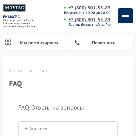
+7 (800) 301-55-83
Ежедневно, с 10:00 до 20:00
FIX-MAYTAG
+7 (800) 301-55-83
Ремонт устройств Maytag
Специализированный
Звонок бесплатный по РФ
cервисный центр г.
Курган
Мы ремонтируем
Позвонить
Главная
FAQ
FAQ
FAQ. Ответы на вопросы
Ремонт стиральных машин Maytag
Ремонт сушильных машин Maytag
Ремонт микроволновых печей Maytag
Ремонт посудомоечных машин Maytag
Ремонт духовых шкафов Maytag