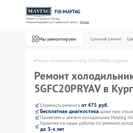
FIX-MAYTAG
Ремонт устройств Maytag
Специализированный cервисный центр г.
Курган
Мы ремонтируем
Срочный ремонт
Це
ов Maytag в Кургане
Ремонт холодильника Maytag 5GFC20PRYAV в Кургане
Ремонт холодильни
5GFC20PRYAV в Кур
от 475 руб.
Стоимость ремонта
Бесплатная диагностика
даже при отказ
Ремонт стиральных машин Maytag
Ремонт сушильных машин Maytag
Ремонт посудомоечных машин Maytag
Ремонт микроволновых печей Maytag
Ремонт духовых шкафов Maytag
Ремонт кондиционеров Maytag
Привезем и увезем холодильник Maytag 5
Гарантия на наши работы по ремонту хол
до 3-х лет