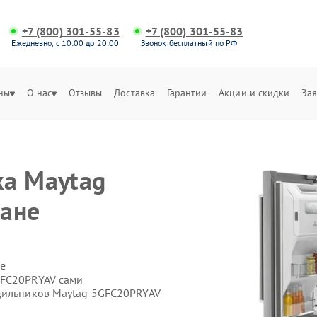
+7 (800) 301-55-83
+7 (800) 301-55-83
Ежедневно, с 10:00 до 20:00
Звонок бесплатный по РФ
ны
О нас
Отзывы
Доставка
Гарантии
Акции и скидки
Зая
ка Maytag
гане
е
GFC20PRYAV сами
одильников Maytag 5GFC20PRYAV