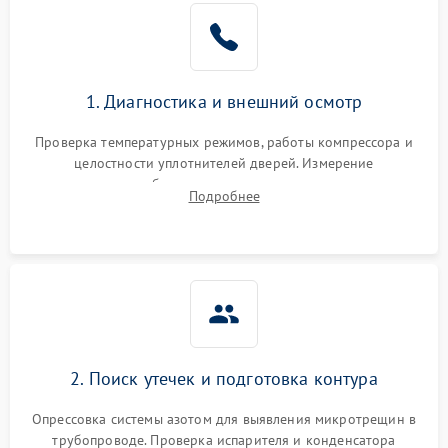
Образование конденсата
1800 ₽
Подробнее →
на стенках
Сбой в работе инвертора
2100 ₽
Подробнее →
1. Диагностика и внешний осмотр
Запах горелого при
2000 ₽
Подробнее →
Проверка температурных режимов, работы компрессора и
работе
целостности уплотнителей дверей. Измерение
сопротивления обмоток мотора, проверка термостата и
Не включается
Подробнее
1000 ₽
Подробнее →
считывание кодов ошибок с электронного дисплея.
холодильник
Проблемы с системой
автоматической
1800 ₽
Подробнее →
разморозки
2. Поиск утечек и подготовка контура
Опрессовка системы азотом для выявления микротрещин в
трубопроводе. Проверка испарителя и конденсатора