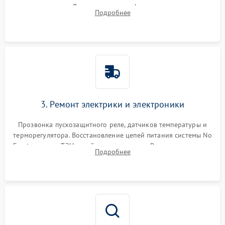
течеискателем. Демонтаж старого фильтра-осушителя и
Подробнее
продувка капиллярной трубки для устранения засоров.
3. Ремонт электрики и электроники
Прозвонка пускозащитного реле, датчиков температуры и
терморегулятора. Восстановление цепей питания системы No
Frost, включая ТЭН оттайки и вентилятор. Ремонт или замена
Подробнее
платы управления при сбоях алгоритмов.