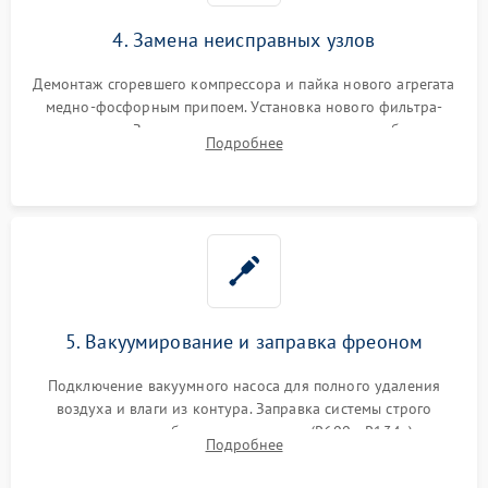
4. Замена неисправных узлов
Демонтаж сгоревшего компрессора и пайка нового агрегата
медно-фосфорным припоем. Установка нового фильтра-
осушителя. Замена изношенных вентиляторов обдува,
Подробнее
сломанных заслонок или поврежденных дверных петель.
5. Вакуумирование и заправка фреоном
Подключение вакуумного насоса для полного удаления
воздуха и влаги из контура. Заправка системы строго
дозированным объемом хладагента (R600a, R134a) по
Подробнее
электронным весам. Контроль рабочего давления в системе.