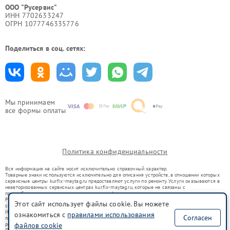
ООО "Русервис"
ИНН 7702633247
ОГРН 1077746335776
Поделиться в соц. сетях:
Мы принимаем
все формы оплаты
Политика конфиденциальности
Вся информация на сайте носит исключительно справочный характер.
Товарные знаки используются исключительно для описания устройств, в отношении которых
сервисные центры kur.fix-maytag.ru предоставляют услуги по ремонту. Услуги оказываются в
неавторизованных сервисных центрах kur.fix-maytag.ru, которые не связаны с
правообладателями товарных знаков или их официальными представителями.
Ремонт осуществляется для устройств, уже введенных в гражданский оборот в соответствии
Этот сайт использует файлы cookie. Вы можете
со статьей 1487 ГК РФ.
Использование товарных знаков не преследует цели индивидуализации услуг или введения
ознакомиться с
правилами использования
Согласен
потребителей в заблуждение, а служит для информирования о предоставляемых услугах по
ремонту техники указанных брендов.
файлов cookie