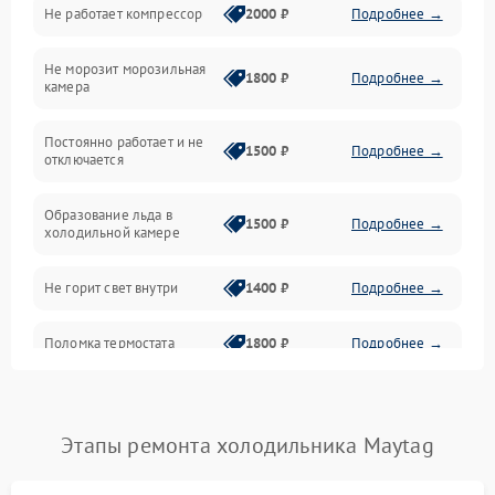
Не работает компрессор
2000 ₽
Подробнее →
Электропитание
Не морозит морозильная
Дренаж
1800 ₽
Подробнее →
камера
Оттайка
Постоянно работает и не
1500 ₽
Подробнее →
отключается
Программное обеспечение
Образование льда в
1500 ₽
Подробнее →
холодильной камере
Не горит свет внутри
1400 ₽
Подробнее →
Поломка термостата
1800 ₽
Подробнее →
Не работает вентилятор
1800 ₽
Подробнее →
Этапы ремонта холодильника Maytag
Поломка системы No Frost
2600 ₽
Подробнее →