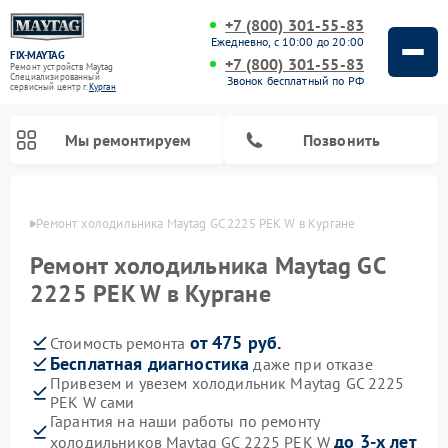
+7 (800) 301-55-83
Ежедневно, с 10:00 до 20:00
FIX-MAYTAG
+7 (800) 301-55-83
Ремонт устройств Maytag
Специализированный
Звонок бесплатный по РФ
cервисный центр г.
Курган
Мы ремонтируем
Позвонить
ргане
Ремонт холодильника Maytag GC 2225 PEK W в Кургане
Ремонт холодильника Maytag GC
2225 PEK W в Кургане
от 475 руб.
Стоимость ремонта
Ремонт стиральных машин Maytag
Ремонт посудомоечных машин Maytag
Ремонт духовых шкафов Maytag
Ремонт сушильных машин Maytag
Ремонт микроволновых печей Maytag
Бесплатная диагностика
даже при отказе
Привезем и увезем холодильник Maytag GC 2225
PEK W сами
Гарантия на наши работы по ремонту
до 3-х лет
холодильников Maytag GC 2225 PEK W