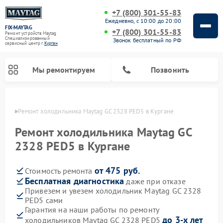
+7 (800) 301-55-83
Ежедневно, с 10:00 до 20:00
FIX-MAYTAG
+7 (800) 301-55-83
Ремонт устройств Maytag
Специализированный
Звонок бесплатный по РФ
cервисный центр г.
Курган
Мы ремонтируем
Позвонить
ргане
Ремонт холодильника Maytag GC 2328 PED5 в Кургане
Ремонт холодильника Maytag GC
2328 PED5 в Кургане
от 475 руб.
Стоимость ремонта
Ремонт стиральных машин Maytag
Ремонт посудомоечных машин Maytag
Ремонт духовых шкафов Maytag
Ремонт сушильных машин Maytag
Ремонт микроволновых печей Maytag
Бесплатная диагностика
даже при отказе
Привезем и увезем холодильник Maytag GC 2328
PED5 сами
Гарантия на наши работы по ремонту
до 3-х лет
холодильников Maytag GC 2328 PED5