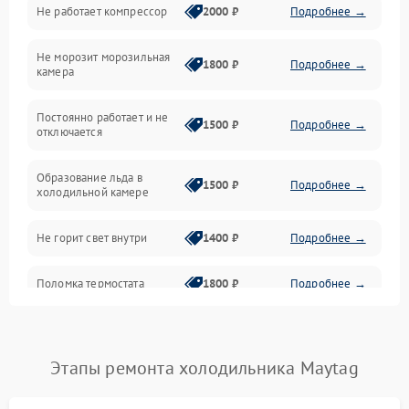
Не работает компрессор
2000 ₽
Подробнее →
Электропитание
Не морозит морозильная
Дренаж
1800 ₽
Подробнее →
камера
Оттайка
Постоянно работает и не
1500 ₽
Подробнее →
отключается
Программное обеспечение
Образование льда в
1500 ₽
Подробнее →
холодильной камере
Не горит свет внутри
1400 ₽
Подробнее →
Поломка термостата
1800 ₽
Подробнее →
Не работает вентилятор
1800 ₽
Подробнее →
Этапы ремонта холодильника Maytag
Поломка системы No Frost
2600 ₽
Подробнее →