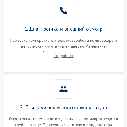
Образование конденсата
1800 ₽
Подробнее →
на стенках
Сбой в работе инвертора
2100 ₽
Подробнее →
1. Диагностика и внешний осмотр
Запах горелого при
2000 ₽
Подробнее →
Проверка температурных режимов, работы компрессора и
работе
целостности уплотнителей дверей. Измерение
сопротивления обмоток мотора, проверка термостата и
Не включается
Подробнее
1000 ₽
Подробнее →
считывание кодов ошибок с электронного дисплея.
холодильник
Проблемы с системой
автоматической
1800 ₽
Подробнее →
разморозки
2. Поиск утечек и подготовка контура
Опрессовка системы азотом для выявления микротрещин в
трубопроводе. Проверка испарителя и конденсатора