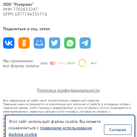
ООО "Русервис"
ИНН 7702633247
ОГРН 1077746335776
Поделиться в соц. сетях:
Мы принимаем
все формы оплаты
Политика конфиденциальности
Вся информация на сайте носит исключительно справочный характер.
Товарные знаки используются исключительно для описания устройств, в отношении которых
сервисные центры kur.fix-maytag.ru предоставляют услуги по ремонту. Услуги оказываются в
неавторизованных сервисных центрах kur.fix-maytag.ru, которые не связаны с
правообладателями товарных знаков или их официальными представителями.
Ремонт осуществляется для устройств, уже введенных в гражданский оборот в соответствии
Этот сайт использует файлы cookie. Вы можете
со статьей 1487 ГК РФ.
Использование товарных знаков не преследует цели индивидуализации услуг или введения
ознакомиться с
правилами использования
Согласен
потребителей в заблуждение, а служит для информирования о предоставляемых услугах по
ремонту техники указанных брендов.
файлов cookie