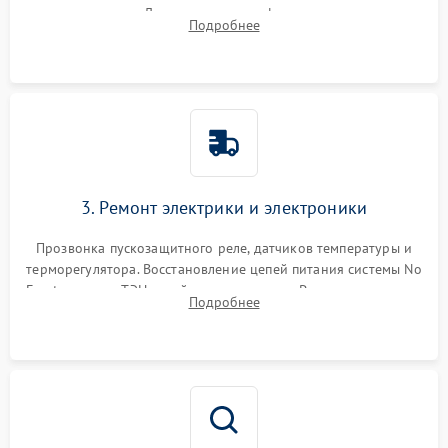
течеискателем. Демонтаж старого фильтра-осушителя и
Подробнее
продувка капиллярной трубки для устранения засоров.
3. Ремонт электрики и электроники
Прозвонка пускозащитного реле, датчиков температуры и
терморегулятора. Восстановление цепей питания системы No
Frost, включая ТЭН оттайки и вентилятор. Ремонт или замена
Подробнее
платы управления при сбоях алгоритмов.