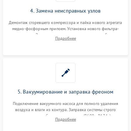
4. Замена неисправных узлов
Демонтаж сгоревшего компрессора и пайка нового агрегата
медно-фосфорным припоем. Установка нового фильтра-
осушителя. Замена изношенных вентиляторов обдува,
Подробнее
сломанных заслонок или поврежденных дверных петель.
5. Вакуумирование и заправка фреоном
Подключение вакуумного насоса для полного удаления
воздуха и влаги из контура. Заправка системы строго
дозированным объемом хладагента (R600a, R134a) по
Подробнее
электронным весам. Контроль рабочего давления в системе.