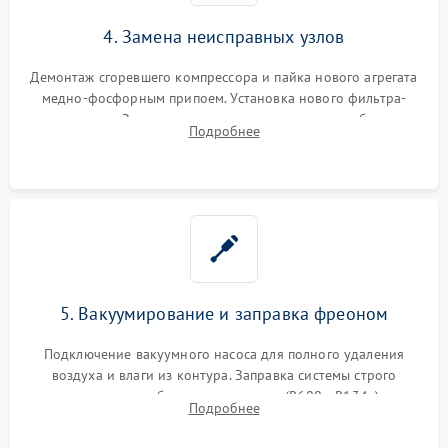
4. Замена неисправных узлов
Демонтаж сгоревшего компрессора и пайка нового агрегата
медно-фосфорным припоем. Установка нового фильтра-
осушителя. Замена изношенных вентиляторов обдува,
Подробнее
сломанных заслонок или поврежденных дверных петель.
5. Вакуумирование и заправка фреоном
Подключение вакуумного насоса для полного удаления
воздуха и влаги из контура. Заправка системы строго
дозированным объемом хладагента (R600a, R134a) по
Подробнее
электронным весам. Контроль рабочего давления в системе.