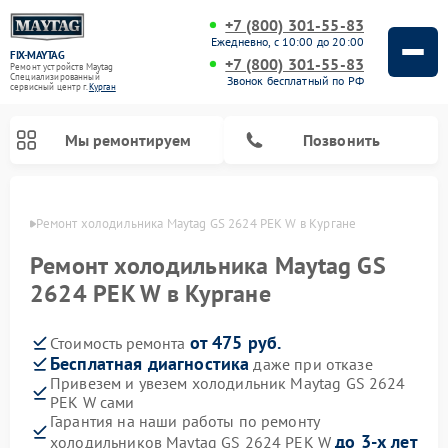
+7 (800) 301-55-83
Ежедневно, с 10:00 до 20:00
FIX-MAYTAG
+7 (800) 301-55-83
Ремонт устройств Maytag
Специализированный
Звонок бесплатный по РФ
cервисный центр г.
Курган
Мы ремонтируем
Позвонить
ргане
Ремонт холодильника Maytag GS 2624 PEK W в Кургане
Ремонт холодильника Maytag GS
2624 PEK W в Кургане
от 475 руб.
Стоимость ремонта
Ремонт стиральных машин Maytag
Ремонт посудомоечных машин Maytag
Ремонт духовых шкафов Maytag
Ремонт сушильных машин Maytag
Ремонт микроволновых печей Maytag
Бесплатная диагностика
даже при отказе
Привезем и увезем холодильник Maytag GS 2624
PEK W сами
Гарантия на наши работы по ремонту
до 3-х лет
холодильников Maytag GS 2624 PEK W