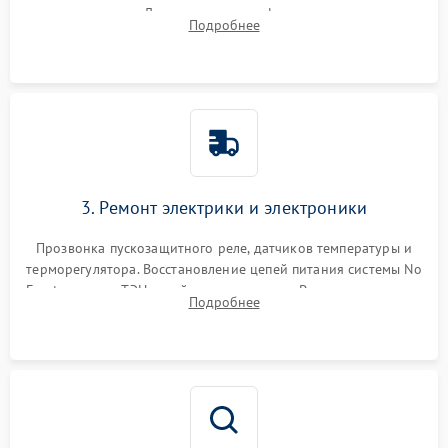
течеискателем. Демонтаж старого фильтра-осушителя и
Подробнее
продувка капиллярной трубки для устранения засоров.
3. Ремонт электрики и электроники
Прозвонка пускозащитного реле, датчиков температуры и
терморегулятора. Восстановление цепей питания системы No
Frost, включая ТЭН оттайки и вентилятор. Ремонт или замена
Подробнее
платы управления при сбоях алгоритмов.