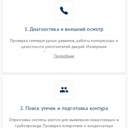
Образование конденсата
1800 ₽
Подробнее →
на стенках
Сбой в работе инвертора
2100 ₽
Подробнее →
1. Диагностика и внешний осмотр
Запах горелого при
2000 ₽
Подробнее →
Проверка температурных режимов, работы компрессора и
работе
целостности уплотнителей дверей. Измерение
сопротивления обмоток мотора, проверка термостата и
Не включается
Подробнее
1000 ₽
Подробнее →
считывание кодов ошибок с электронного дисплея.
холодильник
Проблемы с системой
автоматической
1800 ₽
Подробнее →
разморозки
2. Поиск утечек и подготовка контура
Опрессовка системы азотом для выявления микротрещин в
трубопроводе. Проверка испарителя и конденсатора