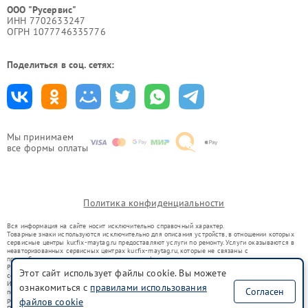
ООО "Русервис"
ИНН 7702633247
ОГРН 1077746335776
Поделиться в соц. сетях:
Мы принимаем
все формы оплаты
Политика конфиденциальности
Вся информация на сайте носит исключительно справочный характер.
Товарные знаки используются исключительно для описания устройств, в отношении которых
сервисные центры kur.fix-maytag.ru предоставляют услуги по ремонту. Услуги оказываются в
неавторизованных сервисных центрах kur.fix-maytag.ru, которые не связаны с
правообладателями товарных знаков или их официальными представителями.
Ремонт осуществляется для устройств, уже введенных в гражданский оборот в соответствии
Этот сайт использует файлы cookie. Вы можете
со статьей 1487 ГК РФ.
Использование товарных знаков не преследует цели индивидуализации услуг или введения
ознакомиться с
правилами использования
Согласен
потребителей в заблуждение, а служит для информирования о предоставляемых услугах по
ремонту техники указанных брендов.
файлов cookie