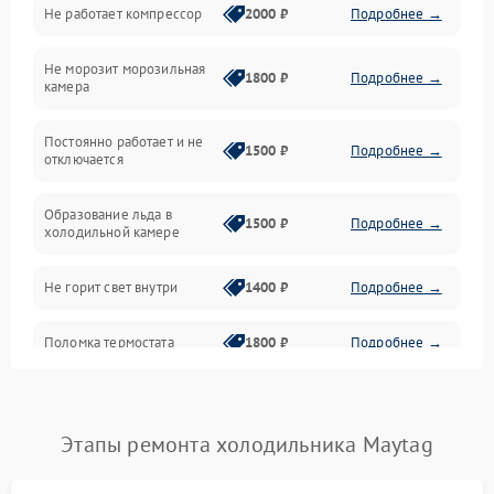
Не работает компрессор
2000 ₽
Подробнее →
Электропитание
Не морозит морозильная
Дренаж
1800 ₽
Подробнее →
камера
Оттайка
Постоянно работает и не
1500 ₽
Подробнее →
отключается
Программное обеспечение
Образование льда в
1500 ₽
Подробнее →
холодильной камере
Не горит свет внутри
1400 ₽
Подробнее →
Поломка термостата
1800 ₽
Подробнее →
Не работает вентилятор
1800 ₽
Подробнее →
Этапы ремонта холодильника Maytag
Поломка системы No Frost
2600 ₽
Подробнее →