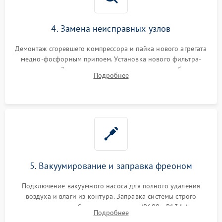
4. Замена неисправных узлов
Демонтаж сгоревшего компрессора и пайка нового агрегата
медно-фосфорным припоем. Установка нового фильтра-
осушителя. Замена изношенных вентиляторов обдува,
Подробнее
сломанных заслонок или поврежденных дверных петель.
5. Вакуумирование и заправка фреоном
Подключение вакуумного насоса для полного удаления
воздуха и влаги из контура. Заправка системы строго
дозированным объемом хладагента (R600a, R134a) по
Подробнее
электронным весам. Контроль рабочего давления в системе.