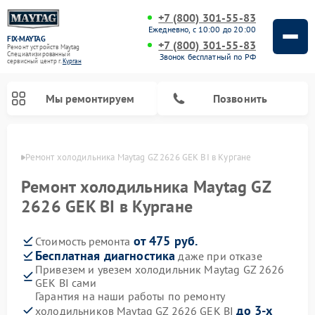
+7 (800) 301-55-83
Ежедневно, с 10:00 до 20:00
FIX-MAYTAG
+7 (800) 301-55-83
Ремонт устройств Maytag
Специализированный
Звонок бесплатный по РФ
cервисный центр г.
Курган
Мы ремонтируем
Позвонить
ргане
Ремонт холодильника Maytag GZ 2626 GEK BI в Кургане
Ремонт холодильника Maytag GZ
2626 GEK BI в Кургане
от 475 руб.
Стоимость ремонта
Ремонт стиральных машин Maytag
Ремонт посудомоечных машин Maytag
Ремонт духовых шкафов Maytag
Ремонт сушильных машин Maytag
Ремонт микроволновых печей Maytag
Бесплатная диагностика
даже при отказе
Привезем и увезем холодильник Maytag GZ 2626
GEK BI сами
Гарантия на наши работы по ремонту
до 3-х
холодильников Maytag GZ 2626 GEK BI