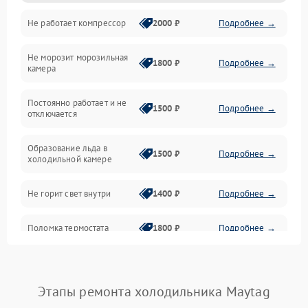
Не работает компрессор
2000 ₽
Подробнее →
Электропитание
Не морозит морозильная
Дренаж
1800 ₽
Подробнее →
камера
Оттайка
Постоянно работает и не
1500 ₽
Подробнее →
отключается
Программное обеспечение
Образование льда в
1500 ₽
Подробнее →
холодильной камере
Не горит свет внутри
1400 ₽
Подробнее →
Поломка термостата
1800 ₽
Подробнее →
Не работает вентилятор
1800 ₽
Подробнее →
Этапы ремонта холодильника Maytag
Поломка системы No Frost
2600 ₽
Подробнее →