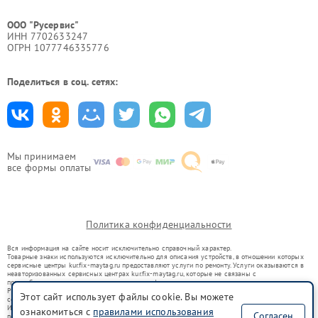
ООО "Русервис"
ИНН 7702633247
ОГРН 1077746335776
Поделиться в соц. сетях:
Мы принимаем
все формы оплаты
Политика конфиденциальности
Вся информация на сайте носит исключительно справочный характер.
Товарные знаки используются исключительно для описания устройств, в отношении которых
сервисные центры kur.fix-maytag.ru предоставляют услуги по ремонту. Услуги оказываются в
неавторизованных сервисных центрах kur.fix-maytag.ru, которые не связаны с
правообладателями товарных знаков или их официальными представителями.
Ремонт осуществляется для устройств, уже введенных в гражданский оборот в соответствии
Этот сайт использует файлы cookie. Вы можете
со статьей 1487 ГК РФ.
Использование товарных знаков не преследует цели индивидуализации услуг или введения
ознакомиться с
правилами использования
Согласен
потребителей в заблуждение, а служит для информирования о предоставляемых услугах по