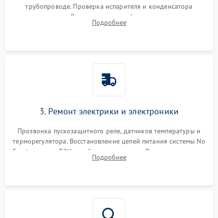
трубопроводе. Проверка испарителя и конденсатора
течеискателем. Демонтаж старого фильтра-осушителя и
Подробнее
продувка капиллярной трубки для устранения засоров.
3. Ремонт электрики и электроники
Прозвонка пускозащитного реле, датчиков температуры и
терморегулятора. Восстановление цепей питания системы No
Frost, включая ТЭН оттайки и вентилятор. Ремонт или замена
Подробнее
платы управления при сбоях алгоритмов.