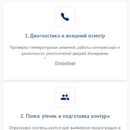
Образование конденсата
1800 ₽
Подробнее →
на стенках
Сбой в работе инвертора
2100 ₽
Подробнее →
1. Диагностика и внешний осмотр
Запах горелого при
2000 ₽
Подробнее →
Проверка температурных режимов, работы компрессора и
работе
целостности уплотнителей дверей. Измерение
сопротивления обмоток мотора, проверка термостата и
Не включается
Подробнее
1000 ₽
Подробнее →
считывание кодов ошибок с электронного дисплея.
холодильник
Проблемы с системой
автоматической
1800 ₽
Подробнее →
разморозки
2. Поиск утечек и подготовка контура
Опрессовка системы азотом для выявления микротрещин в