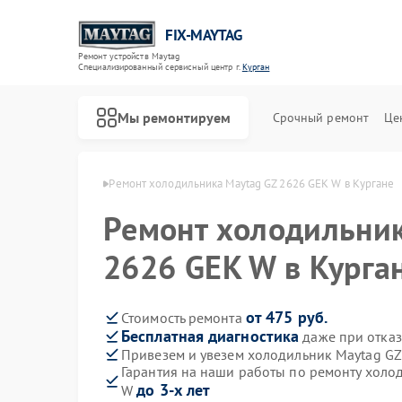
FIX-MAYTAG
Ремонт устройств Maytag
Специализированный cервисный центр г.
Курган
Мы ремонтируем
Срочный ремонт
Це
ов Maytag в Кургане
Ремонт холодильника Maytag GZ 2626 GEK W в Кургане
Ремонт холодильник
2626 GEK W в Курга
от 475 руб.
Стоимость ремонта
Бесплатная диагностика
даже при отказ
Ремонт стиральных машин Maytag
Ремонт сушильных машин Maytag
Ремонт посудомоечных машин Maytag
Ремонт микроволновых печей Maytag
Ремонт духовых шкафов Maytag
Ремонт кондиционеров Maytag
Привезем и увезем холодильник Maytag G
Гарантия на наши работы по ремонту холо
до 3-х лет
W