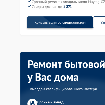
Срочный ремонт холодильников Maytag GZ 
20%
Скидка для вас до
Консультация со специалистом
Уз
Ремонт бытовой
у Вас дома
С выездом квалифицированного мастера
Срочный выезд