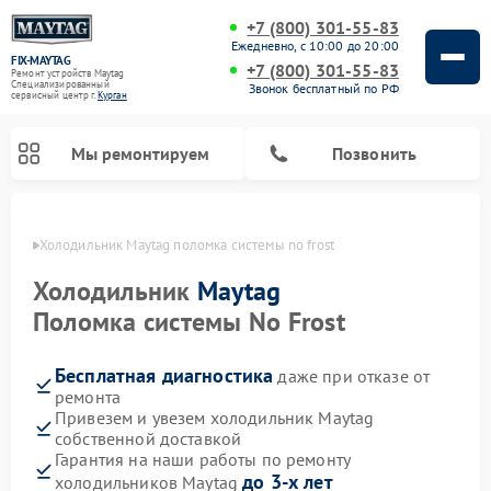
+7 (800) 301-55-83
Ежедневно, с 10:00 до 20:00
FIX-MAYTAG
+7 (800) 301-55-83
Ремонт устройств Maytag
Специализированный
Звонок бесплатный по РФ
cервисный центр г.
Курган
Мы ремонтируем
Позвонить
ргане
Холодильник Maytag поломка системы no frost
Холодильник
Maytag
Поломка системы No Frost
Бесплатная диагностика
даже при отказе от
Ремонт стиральных машин Maytag
Ремонт посудомоечных машин Maytag
Ремонт духовых шкафов Maytag
Ремонт сушильных машин Maytag
Ремонт микроволновых печей Maytag
ремонта
Привезем и увезем холодильник Maytag
собственной доставкой
Гарантия на наши работы по ремонту
до 3-х лет
холодильников Maytag