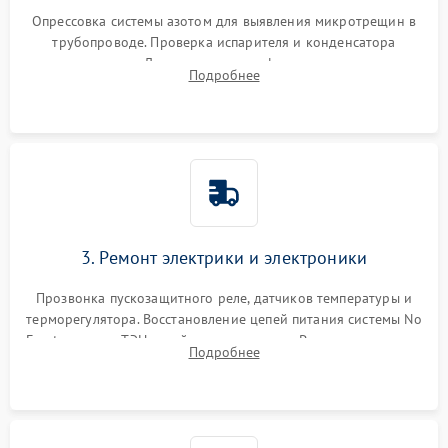
Опрессовка системы азотом для выявления микротрещин в
трубопроводе. Проверка испарителя и конденсатора
течеискателем. Демонтаж старого фильтра-осушителя и
Подробнее
продувка капиллярной трубки для устранения засоров.
3. Ремонт электрики и электроники
Прозвонка пускозащитного реле, датчиков температуры и
терморегулятора. Восстановление цепей питания системы No
Frost, включая ТЭН оттайки и вентилятор. Ремонт или замена
Подробнее
платы управления при сбоях алгоритмов.