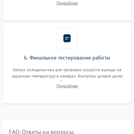
Подробнее
электронным весам. Контроль рабочего давления в системе.
6. Финальное тестирование работы
Запуск холодильника для проверки скорости выхода на
заданную температуру в камерах. Контроль уровня шума
компрессора, отсутствия обмерзания стенок и корректного
Подробнее
срабатывания системы автоматической оттайки.
FAQ. Ответы на вопросы