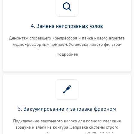
4. Замена неисправных узлов
Демонтаж сгоревшего компрессора и пайка нового агрегата
медно-фосфорным припоем. Установка нового фильтра-
осушителя. Замена изношенных вентиляторов обдува,
Подробнее
сломанных заслонок или поврежденных дверных петель.
5. Вакуумирование и заправка фреоном
Подключение вакуумного насоса для полного удаления
воздуха и влаги из контура. Заправка системы строго
дозированным объемом хладагента (R600a, R134a) по