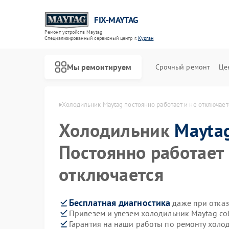
FIX-MAYTAG
Ремонт устройств Maytag
Специализированный cервисный центр г.
Курган
Мы ремонтируем
Срочный ремонт
Це
ов Maytag в Кургане
Холодильник Maytag постоянно работает и не отключает
Холодильник
Mayta
Постоянно работает 
отключается
Ремонт стиральных машин Maytag
Ремонт сушильных машин Maytag
Ремонт посудомоечных машин Maytag
Ремонт микроволновых печей Maytag
Ремонт духовых шкафов Maytag
Ремонт кондиционеров Maytag
Бесплатная диагностика
даже при отказ
Привезем и увезем холодильник Maytag со
Гарантия на наши работы по ремонту хол