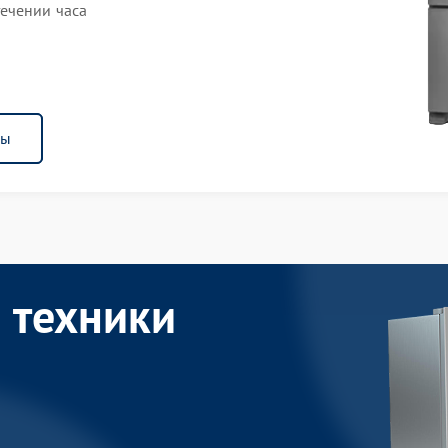
ечении часа
ны
 техники