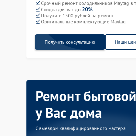
Срочный ремонт холодильников Maytag в т
20%
Скидка для вас до
Получите 1500 рублей на ремонт
Оригинальные комплектующие Maytag
Получить консультацию
Наши це
Ремонт бытовой
у Вас дома
С выездом квалифицированного мастера