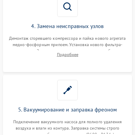
4. Замена неисправных узлов
Демонтаж сгоревшего компрессора и пайка нового агрегата
медно-фосфорным припоем. Установка нового фильтра-
осушителя. Замена изношенных вентиляторов обдува,
Подробнее
сломанных заслонок или поврежденных дверных петель.
5. Вакуумирование и заправка фреоном
Подключение вакуумного насоса для полного удаления
воздуха и влаги из контура. Заправка системы строго
дозированным объемом хладагента (R600a, R134a) по