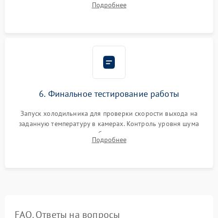
Подробнее
электронным весам. Контроль рабочего давления в системе.
6. Финальное тестирование работы
Запуск холодильника для проверки скорости выхода на
заданную температуру в камерах. Контроль уровня шума
компрессора, отсутствия обмерзания стенок и корректного
Подробнее
срабатывания системы автоматической оттайки.
FAQ. Ответы на вопросы