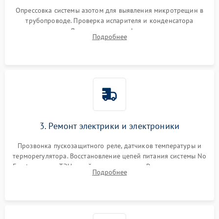
Опрессовка системы азотом для выявления микротрещин в
трубопроводе. Проверка испарителя и конденсатора
течеискателем. Демонтаж старого фильтра-осушителя и
Подробнее
продувка капиллярной трубки для устранения засоров.
3. Ремонт электрики и электроники
Прозвонка пускозащитного реле, датчиков температуры и
терморегулятора. Восстановление цепей питания системы No
Frost, включая ТЭН оттайки и вентилятор. Ремонт или замена
Подробнее
платы управления при сбоях алгоритмов.