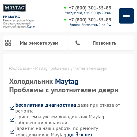
+7 (800) 301-55-83
Ежедневно, с 10:00 до 20:00
FIX-MAYTAG
+7 (800) 301-55-83
Ремонт устройств Maytag
Специализированный
Звонок бесплатный по РФ
cервисный центр г.
Курган
Мы ремонтируем
Позвонить
ргане
Холодильник Maytag проблемы с уплотнителем двери
Холодильник
Maytag
Проблемы с уплотнителем двери
Бесплатная диагностика
даже при отказе от
Ремонт стиральных машин Maytag
Ремонт посудомоечных машин Maytag
Ремонт духовых шкафов Maytag
Ремонт сушильных машин Maytag
Ремонт микроволновых печей Maytag
ремонта
Привезем и увезем холодильник Maytag
собственной доставкой
Гарантия на наши работы по ремонту
до 3-х лет
холодильников Maytag