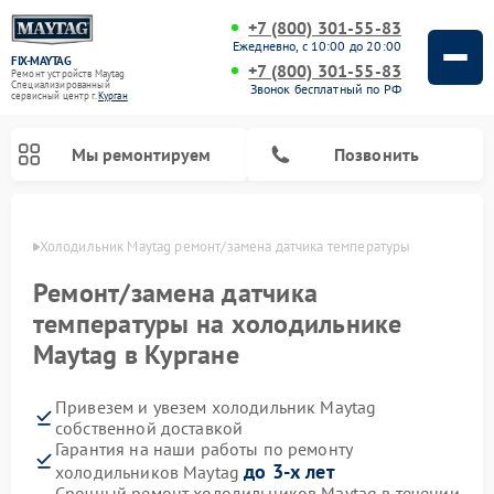
+7 (800) 301-55-83
Ежедневно, с 10:00 до 20:00
FIX-MAYTAG
+7 (800) 301-55-83
Ремонт устройств Maytag
Специализированный
Звонок бесплатный по РФ
cервисный центр г.
Курган
Мы ремонтируем
Позвонить
ргане
Холодильник Maytag ремонт/замена датчика температуры
Ремонт/замена датчика
температуры на холодильнике
Maytag в Кургане
Ремонт стиральных машин Maytag
Ремонт посудомоечных машин Maytag
Ремонт духовых шкафов Maytag
Ремонт сушильных машин Maytag
Ремонт микроволновых печей Maytag
Привезем и увезем холодильник Maytag
собственной доставкой
Гарантия на наши работы по ремонту
до 3-х лет
холодильников Maytag
Срочный ремонт холодильников Maytag в течении