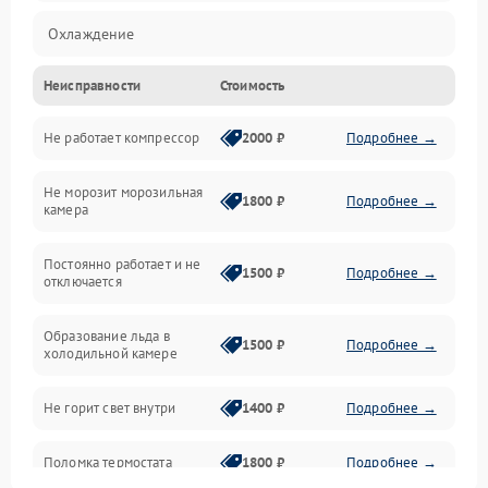
Охлаждение
Неисправности
Стоимость
Механика
Не работает компрессор
2000 ₽
Подробнее →
Электропитание
Не морозит морозильная
Дренаж
1800 ₽
Подробнее →
камера
Оттайка
Постоянно работает и не
1500 ₽
Подробнее →
отключается
Программное обеспечение
Образование льда в
1500 ₽
Подробнее →
холодильной камере
Не горит свет внутри
1400 ₽
Подробнее →
Поломка термостата
1800 ₽
Подробнее →