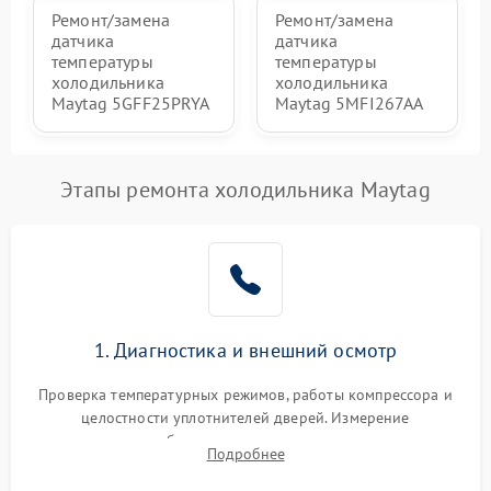
Ремонт/замена
Ремонт/замена
датчика
датчика
температуры
температуры
холодильника
холодильника
Maytag 5GFF25PRYA
Maytag 5MFI267AA
Этапы ремонта холодильника Maytag
1. Диагностика и внешний осмотр
Проверка температурных режимов, работы компрессора и
целостности уплотнителей дверей. Измерение
сопротивления обмоток мотора, проверка термостата и
Подробнее
считывание кодов ошибок с электронного дисплея.