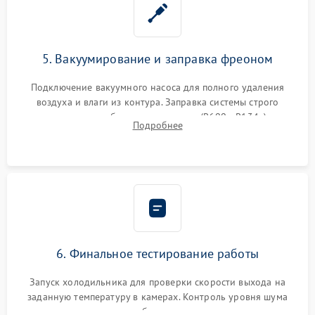
5. Вакуумирование и заправка фреоном
Подключение вакуумного насоса для полного удаления
воздуха и влаги из контура. Заправка системы строго
дозированным объемом хладагента (R600a, R134a) по
Подробнее
электронным весам. Контроль рабочего давления в системе.
6. Финальное тестирование работы
Запуск холодильника для проверки скорости выхода на
заданную температуру в камерах. Контроль уровня шума
компрессора, отсутствия обмерзания стенок и корректного