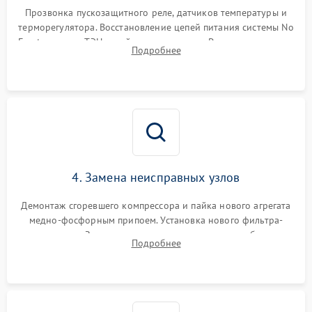
Прозвонка пускозащитного реле, датчиков температуры и
терморегулятора. Восстановление цепей питания системы No
Frost, включая ТЭН оттайки и вентилятор. Ремонт или замена
Подробнее
платы управления при сбоях алгоритмов.
4. Замена неисправных узлов
Демонтаж сгоревшего компрессора и пайка нового агрегата
медно-фосфорным припоем. Установка нового фильтра-
осушителя. Замена изношенных вентиляторов обдува,
Подробнее
сломанных заслонок или поврежденных дверных петель.