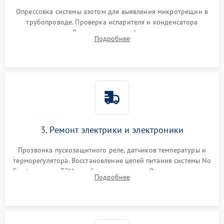
Опрессовка системы азотом для выявления микротрещин в
трубопроводе. Проверка испарителя и конденсатора
течеискателем. Демонтаж старого фильтра-осушителя и
Подробнее
продувка капиллярной трубки для устранения засоров.
3. Ремонт электрики и электроники
Прозвонка пускозащитного реле, датчиков температуры и
терморегулятора. Восстановление цепей питания системы No
Frost, включая ТЭН оттайки и вентилятор. Ремонт или замена
Подробнее
платы управления при сбоях алгоритмов.