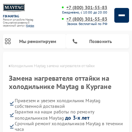
+7 (800) 301-55-83
Ежедневно, с 10:00 до 20:00
FIX-MAYTAG
+7 (800) 301-55-83
Ремонт устройств Maytag
Специализированный
Звонок бесплатный по РФ
cервисный центр г.
Курган
Мы ремонтируем
Позвонить
ргане
Холодильник Maytag замена нагревателя оттайки
Замена нагревателя оттайки на
холодильнике Maytag в Кургане
Привезем и увезем холодильник Maytag
Ремонт стиральных машин Maytag
Ремонт посудомоечных машин Maytag
Ремонт духовых шкафов Maytag
Ремонт сушильных машин Maytag
Ремонт микроволновых печей Maytag
собственной доставкой
Гарантия на наши работы по ремонту
до 3-х лет
холодильников Maytag
Срочный ремонт холодильников Maytag в течении
часа