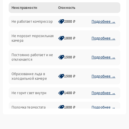
Неисправности
Стоимость
Механика
Не работает компрессор
2000 ₽
Подробнее →
Электропитание
Не морозит морозильная
Дренаж
1800 ₽
Подробнее →
камера
Оттайка
Постоянно работает и не
1500 ₽
Подробнее →
отключается
Программное обеспечение
Образование льда в
1500 ₽
Подробнее →
холодильной камере
Не горит свет внутри
1400 ₽
Подробнее →
Поломка термостата
1800 ₽
Подробнее →
Не работает вентилятор
1800 ₽
Подробнее →