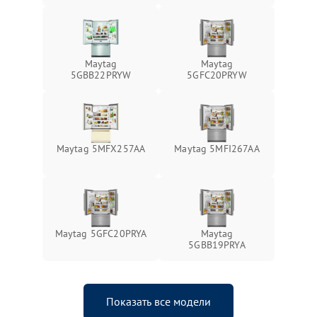
Maytag
Maytag
5GBB22PRYW
5GFC20PRYW
Maytag 5MFX257AA
Maytag 5MFI267AA
Maytag 5GFC20PRYA
Maytag
5GBB19PRYA
Показать все модели