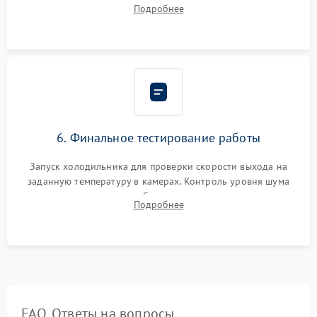
дозированным объемом хладагента (R600a, R134a) по
Подробнее
электронным весам. Контроль рабочего давления в системе.
6. Финальное тестирование работы
Запуск холодильника для проверки скорости выхода на
заданную температуру в камерах. Контроль уровня шума
компрессора, отсутствия обмерзания стенок и корректного
Подробнее
срабатывания системы автоматической оттайки.
FAQ. Ответы на вопросы