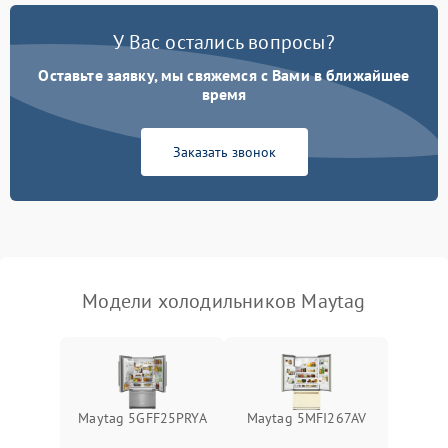
Поломка системы No Frost
2600 ₽
Подробнее →
У Вас остались вопросы?
Оставьте заявку, мы свяжемся с Вами в ближайшее
Образование конденсата
1800 ₽
Подробнее →
на стенках
время
Сбой в работе инвертора
2100 ₽
Подробнее →
Заказать звонок
Запах горелого при
2000 ₽
Подробнее →
работе
Не включается
1000 ₽
Подробнее →
холодильник
Модели холодильников Maytag
Проблемы с системой
автоматической
1800 ₽
Подробнее →
разморозки
Maytag 5GFF25PRYA
Maytag 5MFI267AV