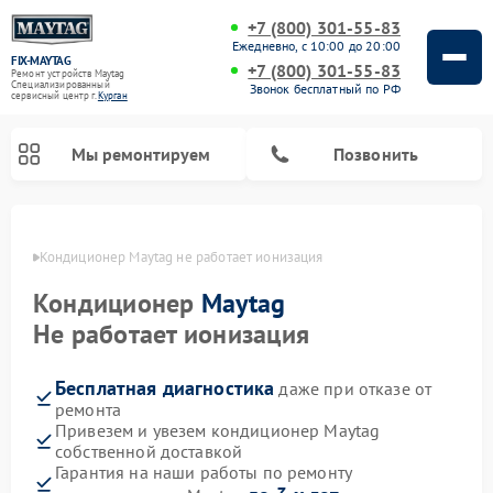
+7 (800) 301-55-83
Ежедневно, с 10:00 до 20:00
FIX-MAYTAG
+7 (800) 301-55-83
Ремонт устройств Maytag
Специализированный
Звонок бесплатный по РФ
cервисный центр г.
Курган
Мы ремонтируем
Позвонить
ргане
Кондиционер Maytag не работает ионизация
Кондиционер
Maytag
Не работает ионизация
Бесплатная диагностика
даже при отказе от
Ремонт стиральных машин Maytag
Ремонт сушильных машин Maytag
Ремонт микроволновых печей Maytag
Ремонт посудомоечных машин Maytag
Ремонт духовых шкафов Maytag
ремонта
Привезем и увезем кондиционер Maytag
собственной доставкой
Гарантия на наши работы по ремонту