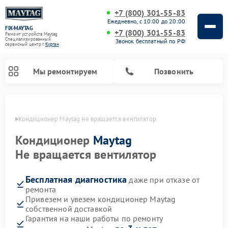
+7 (800) 301-55-83
Ежедневно, с 10:00 до 20:00
FIX-MAYTAG
+7 (800) 301-55-83
Ремонт устройств Maytag
Специализированный
Звонок бесплатный по РФ
cервисный центр г.
Курган
Мы ремонтируем
Позвонить
ргане
Кондиционер Maytag не вращается вентилятор
Кондиционер
Maytag
Не вращается вентилятор
Бесплатная диагностика
даже при отказе от
Ремонт стиральных машин Maytag
Ремонт сушильных машин Maytag
Ремонт микроволновых печей Maytag
Ремонт посудомоечных машин Maytag
Ремонт духовых шкафов Maytag
ремонта
Привезем и увезем кондиционер Maytag
собственной доставкой
Гарантия на наши работы по ремонту