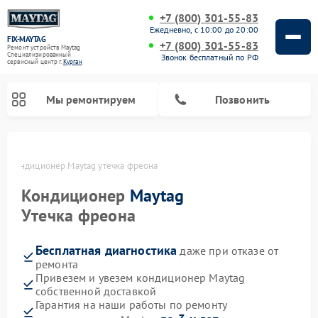
+7 (800) 301-55-83
Ежедневно, с 10:00 до 20:00
FIX-MAYTAG
+7 (800) 301-55-83
Ремонт устройств Maytag
Специализированный
Звонок бесплатный по РФ
cервисный центр г.
Курган
Мы ремонтируем
Позвонить
не
Кондиционер Maytag утечка фреона
Кондиционер
Maytag
Утечка фреона
Бесплатная диагностика
даже при отказе от
Ремонт стиральных машин Maytag
Ремонт сушильных машин Maytag
Ремонт микроволновых печей Maytag
Ремонт посудомоечных машин Maytag
Ремонт духовых шкафов Maytag
ремонта
Привезем и увезем кондиционер Maytag
собственной доставкой
Гарантия на наши работы по ремонту