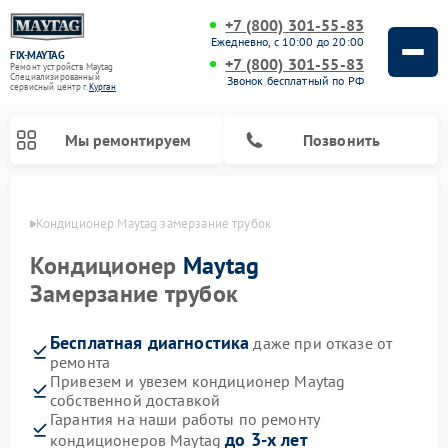
+7 (800) 301-55-83
Ежедневно, с 10:00 до 20:00
FIX-MAYTAG
+7 (800) 301-55-83
Ремонт устройств Maytag
Специализированный
Звонок бесплатный по РФ
cервисный центр г.
Курган
Мы ремонтируем
Позвонить
ргане
Кондиционер Maytag замерзание трубок
Кондиционер
Maytag
Замерзание трубок
Бесплатная диагностика
даже при отказе от
Ремонт стиральных машин Maytag
Ремонт сушильных машин Maytag
Ремонт микроволновых печей Maytag
Ремонт посудомоечных машин Maytag
Ремонт духовых шкафов Maytag
ремонта
Привезем и увезем кондиционер Maytag
собственной доставкой
Гарантия на наши работы по ремонту
до 3-х лет
кондиционеров Maytag