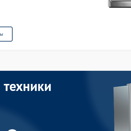
ны
 техники