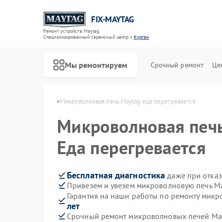
FIX-MAYTAG
Ремонт устройств Maytag
Специализированный cервисный центр г.
Курган
Мы ремонтируем
Срочный ремонт
Це
й Maytag в Кургане
Микроволновая печь Maytag еда перегревается
Микроволновая печ
Еда перегревается
Бесплатная диагностика
даже при отказ
Привезем и увезем микроволновую печь Ma
Ремонт стиральных машин Maytag
Ремонт холодильников Maytag
Ремонт сушильных машин Maytag
Ремонт посудомоечных машин Maytag
Ремонт духовых шкафов Maytag
Ремонт кондиционеров Maytag
Гарантия на наши работы по ремонту мик
лет
Срочный ремонт микроволновых печей May