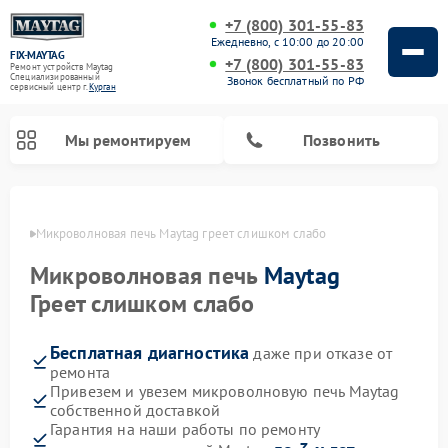
+7 (800) 301-55-83
Ежедневно, с 10:00 до 20:00
FIX-MAYTAG
+7 (800) 301-55-83
Ремонт устройств Maytag
Специализированный
Звонок бесплатный по РФ
cервисный центр г.
Курган
Мы ремонтируем
Позвонить
ргане
Микроволновая печь Maytag греет слишком слабо
Микроволновая печь
Maytag
Греет слишком слабо
Бесплатная диагностика
даже при отказе от
Ремонт стиральных машин Maytag
Ремонт сушильных машин Maytag
Ремонт духовых шкафов Maytag
Ремонт посудомоечных машин Maytag
ремонта
Привезем и увезем микроволновую печь Maytag
собственной доставкой
Гарантия на наши работы по ремонту