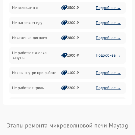
Не включается
2500 ₽
Подробнее →
Механика и внутренние элементы
Не нагревает еду
2200 ₽
Подробнее →
Механические повреждения
Искажение дисплея
2800 ₽
Подробнее →
Питание и запуск
Не работает кнопка
Нагрев и приготовление
1500 ₽
Подробнее →
запуска
Программное обеспечение
Искры внутри при работе
1100 ₽
Подробнее →
Не работает гриль
2200 ₽
Подробнее →
Перегрев или отключение
2400 ₽
Подробнее →
во время работы
Появление запаха гари
2400 ₽
Подробнее →
Этапы ремонта микроволновой печи Maytag