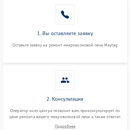
Проблемы с вентилятором
2000 ₽
Подробнее →
Поломка системы
2200 ₽
Подробнее →
охлаждения
1. Вы оставляете заявку
Не работают сенсорные
2400 ₽
Подробнее →
кнопки
Оставьте заявку на ремонт микроволновой печи Maytag
Не горит подсветка
2000 ₽
Подробнее →
Сломался трансформатор
1000 ₽
Подробнее →
2. Консультация
Оператор колл центра позвонит вам, проконсультирует по
цене ремонта вашего микроволновой печи а также ответит
на все ваши вопросы.
Подробнее