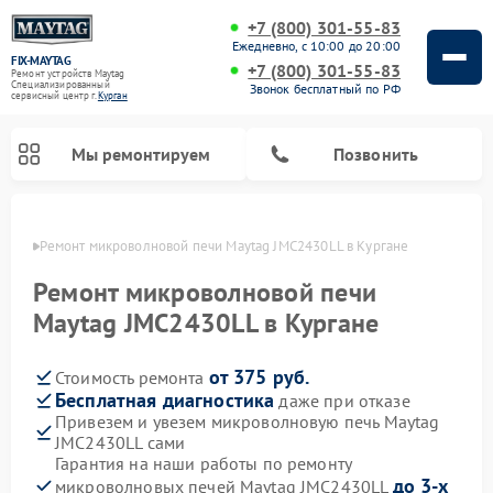
+7 (800) 301-55-83
Ежедневно, с 10:00 до 20:00
FIX-MAYTAG
+7 (800) 301-55-83
Ремонт устройств Maytag
Специализированный
Звонок бесплатный по РФ
cервисный центр г.
Курган
Мы ремонтируем
Позвонить
ргане
Ремонт микроволновой печи Maytag JMC2430LL в Кургане
Ремонт микроволновой печи
Maytag JMC2430LL в Кургане
от 375 руб.
Стоимость ремонта
Ремонт стиральных машин Maytag
Ремонт сушильных машин Maytag
Ремонт духовых шкафов Maytag
Ремонт посудомоечных машин Maytag
Бесплатная диагностика
даже при отказе
Привезем и увезем микроволновую печь Maytag
JMC2430LL сами
Гарантия на наши работы по ремонту
до 3-х
микроволновых печей Maytag JMC2430LL