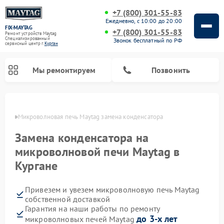
+7 (800) 301-55-83
Ежедневно, с 10:00 до 20:00
FIX-MAYTAG
+7 (800) 301-55-83
Ремонт устройств Maytag
Специализированный
Звонок бесплатный по РФ
cервисный центр г.
Курган
Мы ремонтируем
Позвонить
ргане
Микроволновая печь Maytag замена конденсатора
Замена конденсатора на
микроволновой печи Maytag в
Кургане
Ремонт стиральных машин Maytag
Ремонт сушильных машин Maytag
Ремонт духовых шкафов Maytag
Ремонт посудомоечных машин Maytag
Привезем и увезем микроволновую печь Maytag
собственной доставкой
Гарантия на наши работы по ремонту
до 3-х лет
микроволновых печей Maytag