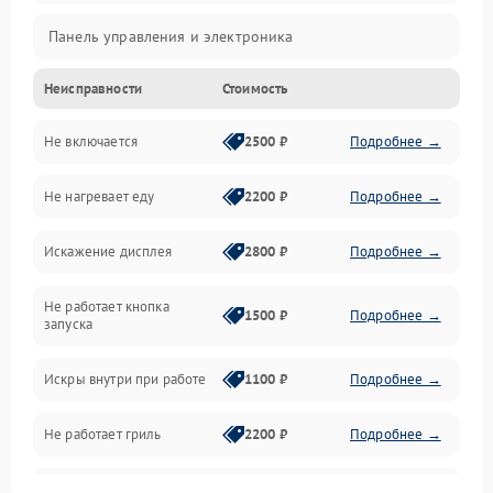
Панель управления и электроника
Неисправности
Стоимость
Дверца и корпус
Не включается
2500 ₽
Подробнее →
Механика и внутренние элементы
Не нагревает еду
2200 ₽
Подробнее →
Механические повреждения
Искажение дисплея
2800 ₽
Подробнее →
Питание и запуск
Не работает кнопка
Нагрев и приготовление
1500 ₽
Подробнее →
запуска
Программное обеспечение
Искры внутри при работе
1100 ₽
Подробнее →
Не работает гриль
2200 ₽
Подробнее →
Перегрев или отключение