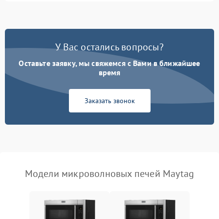
2400 ₽
Подробнее →
во время работы
Появление запаха гари
2400 ₽
Подробнее →
У Вас остались вопросы?
Проблемы с вентилятором
2000 ₽
Подробнее →
Оставьте заявку, мы свяжемся с Вами в ближайшее
время
Поломка системы
2200 ₽
Подробнее →
охлаждения
Заказать звонок
Не работают сенсорные
2400 ₽
Подробнее →
кнопки
Не горит подсветка
2000 ₽
Подробнее →
Сломался трансформатор
1000 ₽
Подробнее →
Модели микроволновых печей Maytag