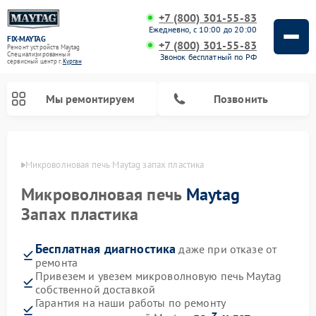
+7 (800) 301-55-83
Ежедневно, с 10:00 до 20:00
FIX-MAYTAG
+7 (800) 301-55-83
Ремонт устройств Maytag
Специализированный
Звонок бесплатный по РФ
cервисный центр г.
Курган
Мы ремонтируем
Позвонить
ргане
Микроволновая печь Maytag запах пластика
Микроволновая печь
Maytag
Запах пластика
Бесплатная диагностика
даже при отказе от
Ремонт стиральных машин Maytag
Ремонт сушильных машин Maytag
Ремонт духовых шкафов Maytag
Ремонт посудомоечных машин Maytag
ремонта
Привезем и увезем микроволновую печь Maytag
собственной доставкой
Гарантия на наши работы по ремонту