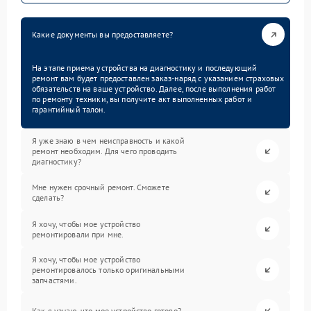
Какие документы вы предоставляете?
На этапе приема устройства на диагностику и последующий
ремонт вам будет предоставлен заказ-наряд с указанием страховых
обязательств на ваше устройство. Далее, после выполнения работ
по ремонту техники, вы получите акт выполненных работ и
гарантийный талон.
Я уже знаю в чем неисправность и какой
ремонт необходим. Для чего проводить
диагностику?
Мне нужен срочный ремонт. Сможете
сделать?
Я хочу, чтобы мое устройство
ремонтировали при мне.
Я хочу, чтобы мое устройство
ремонтировалось только оригинальными
запчастями.
Как я узнаю, что мое устройство готово?