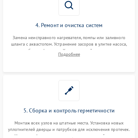
4. Ремонт и очистка систем
Замена неисправного нагревателя, помпы или заливного
шланга с аквастопом. Устранение засоров в улитке насоса,
патрубках и фильтрах. Компонентный ремонт платы
Подробнее
управления, восстановление поврежденной проводки.
5. Сборка и контроль герметичности
Монтаж всех узлов на штатные места. Установка новых
уплотнителей дверцы и патрубков для исключения протечек.
Надежная фиксация хомутов гидравлической системы,