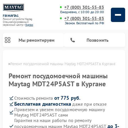
+7 (800) 301-55-83
Ежедневно, с 10:00 до 20:00
FIX-MAYTAG
+7 (800) 301-55-83
Ремонт устройств Maytag
Специализированный
Звонок бесплатный по РФ
cервисный центр г.
Курган
Мы ремонтируем
Позвонить
ргане
Ремонт посудомоечной машины Maytag MDT24P5AST в Кургане
Ремонт посудомоечной машины
Maytag MDT24P5AST в Кургане
от 775 руб.
Стоимость ремонта
Ремонт стиральных машин Maytag
Ремонт сушильных машин Maytag
Ремонт духовых шкафов Maytag
Ремонт микроволновых печей Maytag
Бесплатная диагностика
даже при отказе
Привезем и увезем посудомоечную машину
Maytag MDT24P5AST сами
Гарантия на наши работы по ремонту
до 3-
посудомоечных машин Maytag MDT24P5AST