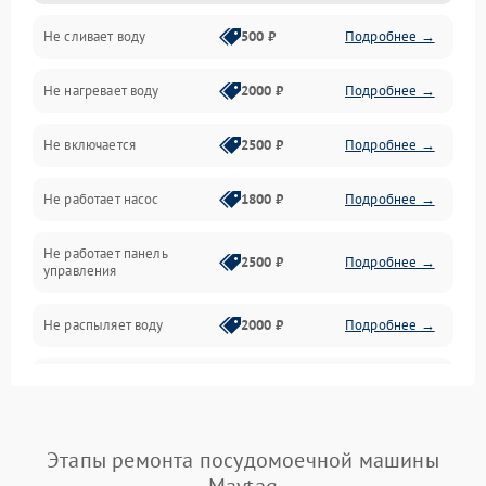
Не сливает воду
500 ₽
Подробнее →
Электропитание
Не нагревает воду
2000 ₽
Подробнее →
Датчики
Не включается
2500 ₽
Подробнее →
Нагрев
Не работает насос
1800 ₽
Подробнее →
Вода
Не работает панель
Гигиена
2500 ₽
Подробнее →
управления
Программное обеспечение
Не распыляет воду
2000 ₽
Подробнее →
Не запускается цикл
1800 ₽
Подробнее →
стирки
Проблемы с набором
Этапы ремонта посудомоечной машины
1800 ₽
Подробнее →
воды