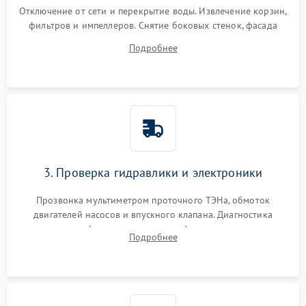
Отключение от сети и перекрытие воды. Извлечение корзин,
фильтров и импеллеров. Снятие боковых стенок, фасада
дверцы или нижнего поддона для прямого доступа к
Подробнее
циркуляционному насосу, ТЭНу и сливной помпе.
3. Проверка гидравлики и электроники
Прозвонка мультиметром проточного ТЭНа, обмоток
двигателей насосов и впускного клапана. Диагностика
прессостата (датчика уровня воды), датчика мутности,
Подробнее
концевика дверцы и электронного модуля управления.