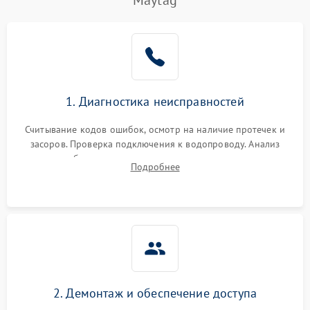
Maytag
Не работает сушилка
2100 ₽
Подробнее →
Сбои в работе таймера
1700 ₽
Подробнее →
Проблемы с
2100 ₽
Подробнее →
1. Диагностика неисправностей
циркуляционным насосом
Считывание кодов ошибок, осмотр на наличие протечек и
засоров. Проверка подключения к водопроводу. Анализ
жалоб на отсутствие слива, нагрева, вращения
Подробнее
разбрызгивателей или срабатывание системы защиты
аквастоп.
2. Демонтаж и обеспечение доступа