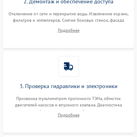
2. Демонтаж и обеспечение доступа
Отключение от сети и перекрытие воды. Извлечение корзин,
фильтров и импеллеров. Снятие боковых стенок, фасада
дверцы или нижнего поддона для прямого доступа к
Подробнее
циркуляционному насосу, ТЭНу и сливной помпе.
3. Проверка гидравлики и электроники
Прозвонка мультиметром проточного ТЭНа, обмоток
двигателей насосов и впускного клапана. Диагностика
прессостата (датчика уровня воды), датчика мутности,
Подробнее
концевика дверцы и электронного модуля управления.