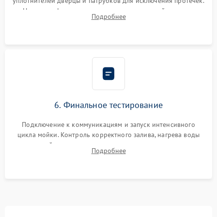
уплотнителей дверцы и патрубков для исключения протечек.
Надежная фиксация хомутов гидравлической системы,
Подробнее
сборка корпуса и установка датчика поплавка.
6. Финальное тестирование
Подключение к коммуникациям и запуск интенсивного
цикла мойки. Контроль корректного залива, нагрева воды
до нужной температуры, отсутствия посторонних шумов,
Подробнее
штатного слива и абсолютной сухости в поддоне.