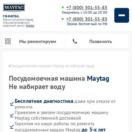
+7 (800) 301-55-83
Ежедневно, с 10:00 до 20:00
FIX-MAYTAG
+7 (800) 301-55-83
Ремонт устройств Maytag
Специализированный
Звонок бесплатный по РФ
cервисный центр г.
Курган
Мы ремонтируем
Позвонить
ргане
Посудомоечная машина Maytag не набирает воду
Посудомоечная машина
Maytag
Не набирает воду
Бесплатная диагностика
даже при отказе от
Ремонт стиральных машин Maytag
Ремонт сушильных машин Maytag
Ремонт духовых шкафов Maytag
Ремонт микроволновых печей Maytag
ремонта
Привезем и увезем посудомоечную машину
Maytag собственной доставкой
Гарантия на наши работы по ремонту
до 3-х лет
посудомоечных машин Maytag