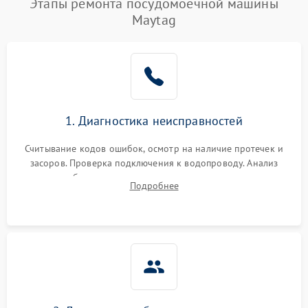
Этапы ремонта посудомоечной машины
Maytag
1. Диагностика неисправностей
Считывание кодов ошибок, осмотр на наличие протечек и
засоров. Проверка подключения к водопроводу. Анализ
жалоб на отсутствие слива, нагрева, вращения
Подробнее
разбрызгивателей или срабатывание системы защиты
аквастоп.