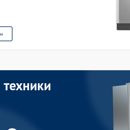
ны
 техники