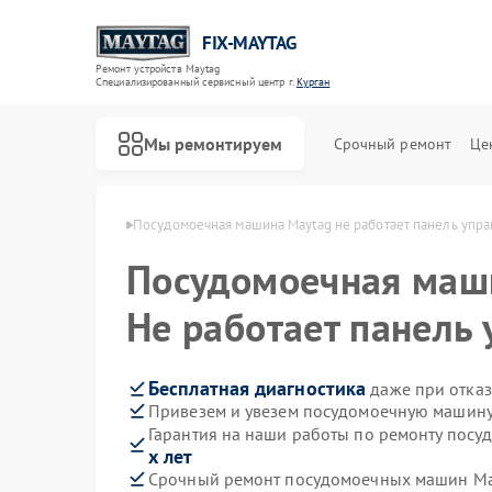
FIX-MAYTAG
Ремонт устройств Maytag
Специализированный cервисный центр г.
Курган
Мы ремонтируем
Срочный ремонт
Це
н Maytag в Кургане
Посудомоечная машина Maytag не работает панель упр
Посудомоечная ма
Не работает панель
Бесплатная диагностика
даже при отказ
Привезем и увезем посудомоечную машину
Ремонт стиральных машин Maytag
Ремонт холодильников Maytag
Ремонт сушильных машин Maytag
Ремонт микроволновых печей Maytag
Ремонт духовых шкафов Maytag
Ремонт кондиционеров Maytag
Гарантия на наши работы по ремонту пос
х лет
Срочный ремонт посудомоечных машин May