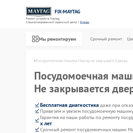
FIX-MAYTAG
Ремонт устройств Maytag
Специализированный cервисный центр г.
Курган
Мы ремонтируем
Срочный ремонт
Це
н Maytag в Кургане
Посудомоечная машина Maytag не закрывается дверь
Посудомоечная ма
Не закрывается две
Бесплатная диагностика
даже при отказ
Привезем и увезем посудомоечную машину
Ремонт стиральных машин Maytag
Ремонт холодильников Maytag
Ремонт сушильных машин Maytag
Ремонт микроволновых печей Maytag
Ремонт духовых шкафов Maytag
Ремонт кондиционеров Maytag
Гарантия на наши работы по ремонту пос
х лет
Срочный ремонт посудомоечных машин May