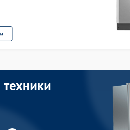
ны
 техники