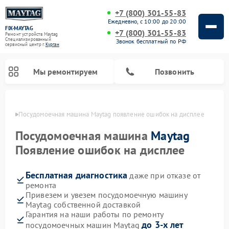
+7 (800) 301-55-83
Ежедневно, с 10:00 до 20:00
FIX-MAYTAG
+7 (800) 301-55-83
Ремонт устройств Maytag
Специализированный
Звонок бесплатный по РФ
cервисный центр г.
Курган
Мы ремонтируем
Позвонить
ргане
Посудомоечная машина Maytag появление ошибок на дисплее
Посудомоечная машина
Maytag
Появление ошибок на дисплее
Бесплатная диагностика
даже при отказе от
Ремонт стиральных машин Maytag
Ремонт сушильных машин Maytag
Ремонт духовых шкафов Maytag
Ремонт микроволновых печей Maytag
ремонта
Привезем и увезем посудомоечную машину
Maytag собственной доставкой
Гарантия на наши работы по ремонту
до 3-х лет
посудомоечных машин Maytag