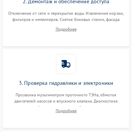
2. Демонтаж и обеспечение доступа
Отключение от сети и перекрытие воды. Извлечение корзин,
фильтров и импеллеров. Снятие боковых стенок, фасада
дверцы или нижнего поддона для прямого доступа к
Подробнее
циркуляционному насосу, ТЭНу и сливной помпе.
3. Проверка гидравлики и электроники
Прозвонка мультиметром проточного ТЭНа, обмоток
двигателей насосов и впускного клапана. Диагностика
прессостата (датчика уровня воды), датчика мутности,
Подробнее
концевика дверцы и электронного модуля управления.