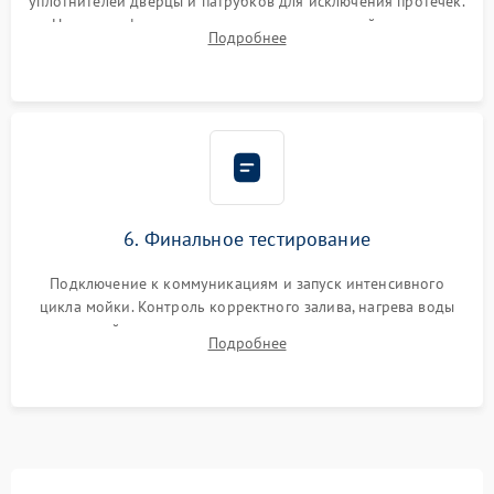
уплотнителей дверцы и патрубков для исключения протечек.
Надежная фиксация хомутов гидравлической системы,
Подробнее
сборка корпуса и установка датчика поплавка.
6. Финальное тестирование
Подключение к коммуникациям и запуск интенсивного
цикла мойки. Контроль корректного залива, нагрева воды
до нужной температуры, отсутствия посторонних шумов,
Подробнее
штатного слива и абсолютной сухости в поддоне.