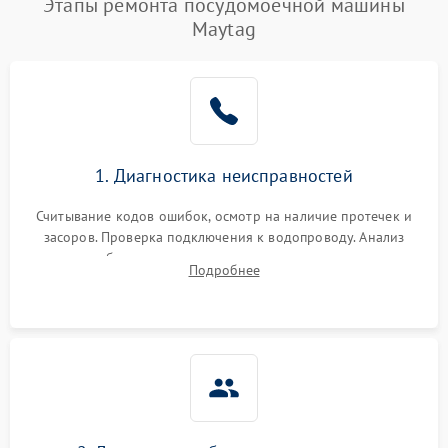
Этапы ремонта посудомоечной машины
Maytag
1. Диагностика неисправностей
Считывание кодов ошибок, осмотр на наличие протечек и
засоров. Проверка подключения к водопроводу. Анализ
жалоб на отсутствие слива, нагрева, вращения
Подробнее
разбрызгивателей или срабатывание системы защиты
аквастоп.