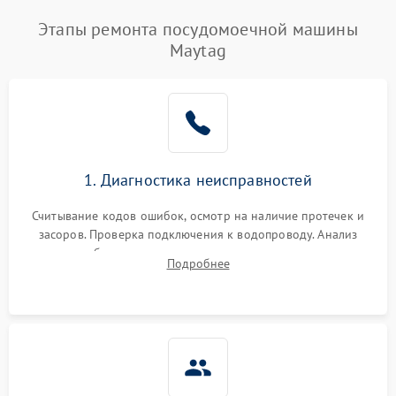
Этапы ремонта посудомоечной машины
Maytag
1. Диагностика неисправностей
Считывание кодов ошибок, осмотр на наличие протечек и
засоров. Проверка подключения к водопроводу. Анализ
жалоб на отсутствие слива, нагрева, вращения
Подробнее
разбрызгивателей или срабатывание системы защиты
аквастоп.