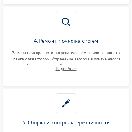
4. Ремонт и очистка систем
Замена неисправного нагревателя, помпы или заливного
шланга с аквастопом. Устранение засоров в улитке насоса,
патрубках и фильтрах. Компонентный ремонт платы
Подробнее
управления, восстановление поврежденной проводки.
5. Сборка и контроль герметичности