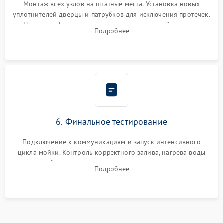
Монтаж всех узлов на штатные места. Установка новых
уплотнителей дверцы и патрубков для исключения протечек.
Надежная фиксация хомутов гидравлической системы,
Подробнее
сборка корпуса и установка датчика поплавка.
6. Финальное тестирование
Подключение к коммуникациям и запуск интенсивного
цикла мойки. Контроль корректного залива, нагрева воды
до нужной температуры, отсутствия посторонних шумов,
Подробнее
штатного слива и абсолютной сухости в поддоне.