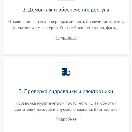
2. Демонтаж и обеспечение доступа
Отключение от сети и перекрытие воды. Извлечение корзин,
фильтров и импеллеров. Снятие боковых стенок, фасада
дверцы или нижнего поддона для прямого доступа к
Подробнее
циркуляционному насосу, ТЭНу и сливной помпе.
3. Проверка гидравлики и электроники
Прозвонка мультиметром проточного ТЭНа, обмоток
двигателей насосов и впускного клапана. Диагностика
прессостата (датчика уровня воды), датчика мутности,
Подробнее
концевика дверцы и электронного модуля управления.