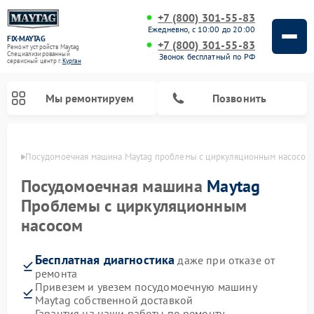
+7 (800) 301-55-83
Ежедневно, с 10:00 до 20:00
FIX-MAYTAG
+7 (800) 301-55-83
Ремонт устройств Maytag
Специализированный
Звонок бесплатный по РФ
cервисный центр г.
Курган
Мы ремонтируем
Позвонить
ргане
Посудомоечная машина Maytag проблемы с циркуляционным насосом
Посудомоечная машина
Maytag
Проблемы с циркуляционным
насосом
Ремонт стиральных машин Maytag
Ремонт сушильных машин Maytag
Ремонт духовых шкафов Maytag
Ремонт микроволновых печей Maytag
Бесплатная диагностика
даже при отказе от
ремонта
Привезем и увезем посудомоечную машину
Maytag собственной доставкой
Гарантия на наши работы по ремонту