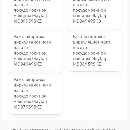
насоса
насоса
посудомоечной
посудомоечной
машины Maytag
машины Maytag
MDB9959SKZ
MDB4949SKB
Разблокировка
Разблокировка
циркуляционного
циркуляционного
насоса
насоса
посудомоечной
посудомоечной
машины Maytag
машины Maytag
MDB4949SKZ
MDB8959SKZ
Разблокировка
циркуляционного
насоса
посудомоечной
машины Maytag
MDB7959SKZ
Этапы ремонта посудомоечной машины