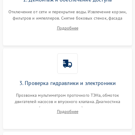
Отключение от сети и перекрытие воды. Извлечение корзин,
фильтров и импеллеров. Снятие боковых стенок, фасада
дверцы или нижнего поддона для прямого доступа к
Подробнее
циркуляционному насосу, ТЭНу и сливной помпе.
3. Проверка гидравлики и электроники
Прозвонка мультиметром проточного ТЭНа, обмоток
двигателей насосов и впускного клапана. Диагностика
прессостата (датчика уровня воды), датчика мутности,
Подробнее
концевика дверцы и электронного модуля управления.