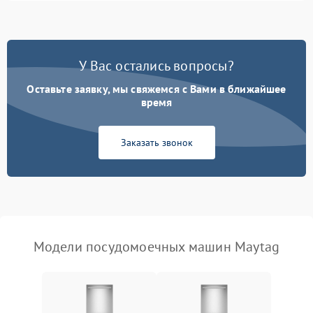
1800 ₽
Подробнее →
стирки
Проблемы с набором
1800 ₽
Подробнее →
воды
У Вас остались вопросы?
Оставьте заявку, мы свяжемся с Вами в ближайшее
Не работает сушилка
2100 ₽
Подробнее →
время
Сбои в работе таймера
1700 ₽
Подробнее →
Заказать звонок
Проблемы с
2100 ₽
Подробнее →
циркуляционным насосом
Модели посудомоечных машин Maytag