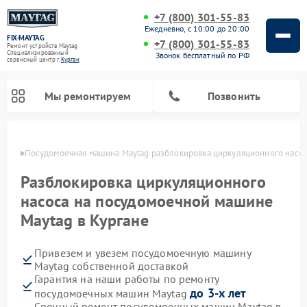
+7 (800) 301-55-83
Ежедневно, с 10:00 до 20:00
FIX-MAYTAG
+7 (800) 301-55-83
Ремонт устройств Maytag
Специализированный
Звонок бесплатный по РФ
cервисный центр г.
Курган
Мы ремонтируем
Позвонить
ргане
Посудомоечная машина Maytag разблокировка циркуляционного насо
Разблокировка циркуляционного
насоса на посудомоечной машине
Maytag в Кургане
Ремонт стиральных машин Maytag
Ремонт сушильных машин Maytag
Ремонт духовых шкафов Maytag
Ремонт микроволновых печей Maytag
Привезем и увезем посудомоечную машину
Maytag собственной доставкой
Гарантия на наши работы по ремонту
до 3-х лет
посудомоечных машин Maytag
Срочный ремонт посудомоечных машин Maytag в