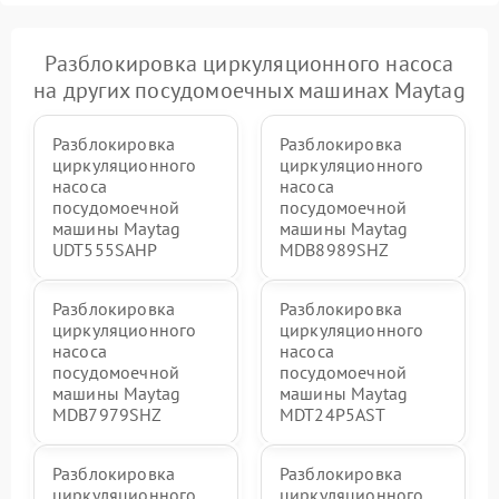
Разблокировка циркуляционного насоса
на других посудомоечных машинах Maytag
Разблокировка
Разблокировка
циркуляционного
циркуляционного
насоса
насоса
посудомоечной
посудомоечной
машины Maytag
машины Maytag
UDT555SAHP
MDB8989SHZ
Разблокировка
Разблокировка
циркуляционного
циркуляционного
насоса
насоса
посудомоечной
посудомоечной
машины Maytag
машины Maytag
MDB7979SHZ
MDT24P5AST
Разблокировка
Разблокировка
циркуляционного
циркуляционного