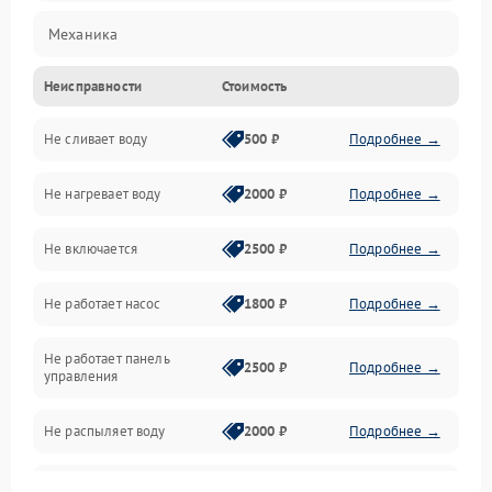
Механика
Неисправности
Стоимость
Управление
Не сливает воду
500 ₽
Подробнее →
Электропитание
Не нагревает воду
2000 ₽
Подробнее →
Датчики
Не включается
2500 ₽
Подробнее →
Нагрев
Не работает насос
1800 ₽
Подробнее →
Вода
Не работает панель
Гигиена
2500 ₽
Подробнее →
управления
Программное обеспечение
Не распыляет воду
2000 ₽
Подробнее →
Не запускается цикл