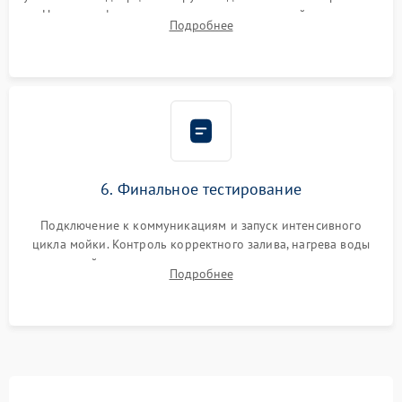
Надежная фиксация хомутов гидравлической системы,
Подробнее
сборка корпуса и установка датчика поплавка.
6. Финальное тестирование
Подключение к коммуникациям и запуск интенсивного
цикла мойки. Контроль корректного залива, нагрева воды
до нужной температуры, отсутствия посторонних шумов,
Подробнее
штатного слива и абсолютной сухости в поддоне.