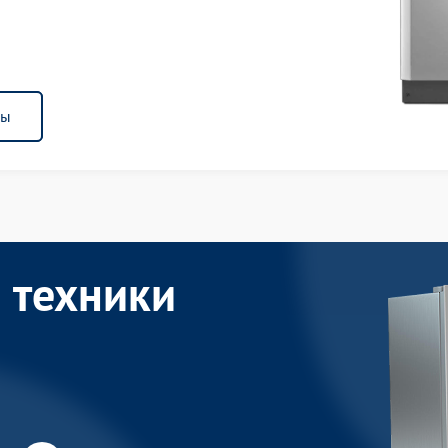
ны
 техники