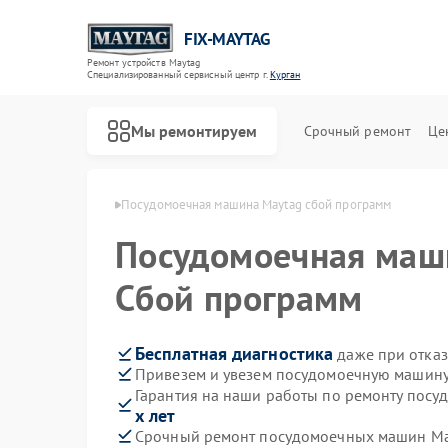
FIX-MAYTAG
Ремонт устройств Maytag
Специализированный cервисный центр г.
Курган
Мы ремонтируем
Срочный ремонт
Це
н Maytag в Кургане
Посудомоечная машина Maytag сбой программ
Посудомоечная ма
Сбой программ
Бесплатная диагностика
даже при отказ
Привезем и увезем посудомоечную машину
Ремонт стиральных машин Maytag
Ремонт холодильников Maytag
Ремонт сушильных машин Maytag
Ремонт микроволновых печей Maytag
Ремонт духовых шкафов Maytag
Ремонт кондиционеров Maytag
Гарантия на наши работы по ремонту пос
х лет
Срочный ремонт посудомоечных машин May