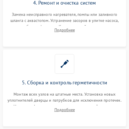
4. Ремонт и очистка систем
Замена неисправного нагревателя, помпы или заливного
шланга с аквастопом. Устранение засоров в улитке насоса,
патрубках и фильтрах. Компонентный ремонт платы
Подробнее
управления, восстановление поврежденной проводки.
5. Сборка и контроль герметичности
Монтаж всех узлов на штатные места. Установка новых
уплотнителей дверцы и патрубков для исключения протечек.
Надежная фиксация хомутов гидравлической системы,
Подробнее
сборка корпуса и установка датчика поплавка.