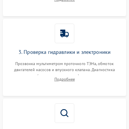
циркуляционному насосу, ТЭНу и сливной помпе.
3. Проверка гидравлики и электроники
Прозвонка мультиметром проточного ТЭНа, обмоток
двигателей насосов и впускного клапана. Диагностика
прессостата (датчика уровня воды), датчика мутности,
Подробнее
концевика дверцы и электронного модуля управления.