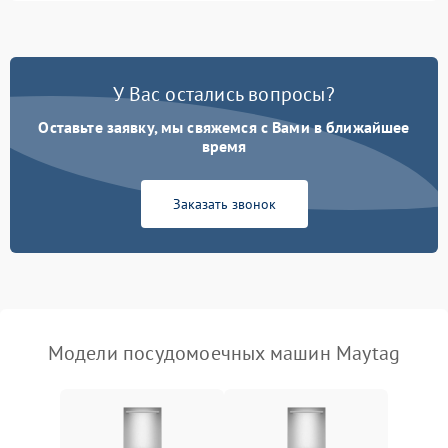
1800 ₽
Подробнее →
стирки
Проблемы с набором
1800 ₽
Подробнее →
воды
У Вас остались вопросы?
Оставьте заявку, мы свяжемся с Вами в ближайшее
Не работает сушилка
2100 ₽
Подробнее →
время
Сбои в работе таймера
1700 ₽
Подробнее →
Заказать звонок
Проблемы с
2100 ₽
Подробнее →
циркуляционным насосом
Модели посудомоечных машин Maytag