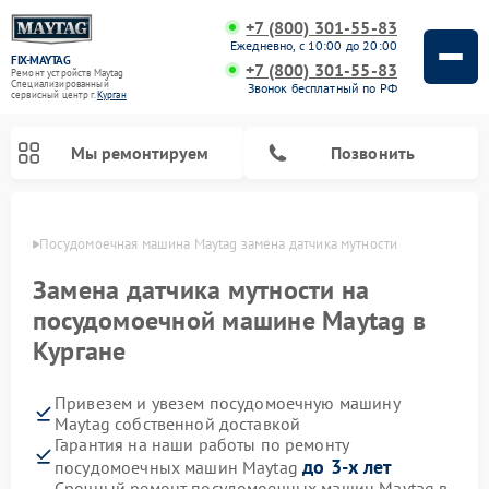
+7 (800) 301-55-83
Ежедневно, с 10:00 до 20:00
FIX-MAYTAG
+7 (800) 301-55-83
Ремонт устройств Maytag
Специализированный
Звонок бесплатный по РФ
cервисный центр г.
Курган
Мы ремонтируем
Позвонить
ргане
Посудомоечная машина Maytag замена датчика мутности
Замена датчика мутности на
посудомоечной машине Maytag в
Кургане
Ремонт стиральных машин Maytag
Ремонт сушильных машин Maytag
Ремонт духовых шкафов Maytag
Ремонт микроволновых печей Maytag
Привезем и увезем посудомоечную машину
Maytag собственной доставкой
Гарантия на наши работы по ремонту
до 3-х лет
посудомоечных машин Maytag
Срочный ремонт посудомоечных машин Maytag в