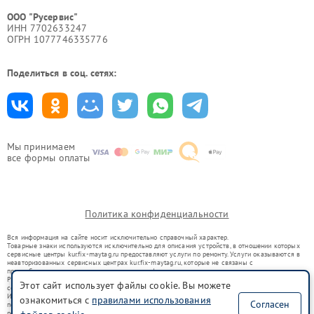
ООО "Русервис"
ИНН 7702633247
ОГРН 1077746335776
Поделиться в соц. сетях:
Мы принимаем
все формы оплаты
Политика конфиденциальности
Вся информация на сайте носит исключительно справочный характер.
Товарные знаки используются исключительно для описания устройств, в отношении которых
сервисные центры kur.fix-maytag.ru предоставляют услуги по ремонту. Услуги оказываются в
неавторизованных сервисных центрах kur.fix-maytag.ru, которые не связаны с
правообладателями товарных знаков или их официальными представителями.
Ремонт осуществляется для устройств, уже введенных в гражданский оборот в соответствии
Этот сайт использует файлы cookie. Вы можете
со статьей 1487 ГК РФ.
Использование товарных знаков не преследует цели индивидуализации услуг или введения
ознакомиться с
правилами использования
Согласен
потребителей в заблуждение, а служит для информирования о предоставляемых услугах по
ремонту техники указанных брендов.