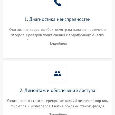
1. Диагностика неисправностей
Считывание кодов ошибок, осмотр на наличие протечек и
засоров. Проверка подключения к водопроводу. Анализ
жалоб на отсутствие слива, нагрева, вращения
Подробнее
разбрызгивателей или срабатывание системы защиты
аквастоп.
2. Демонтаж и обеспечение доступа
Отключение от сети и перекрытие воды. Извлечение корзин,
фильтров и импеллеров. Снятие боковых стенок, фасада
дверцы или нижнего поддона для прямого доступа к
Подробнее