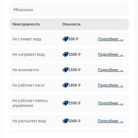
Механика
Неисправности
Стоимость
Управление
Не сливает воду
500 ₽
Подробнее →
Электропитание
Не нагревает воду
2000 ₽
Подробнее →
Датчики
Не включается
2500 ₽
Подробнее →
Нагрев
Не работает насос
1800 ₽
Подробнее →
Вода
Не работает панель
Гигиена
2500 ₽
Подробнее →
управления
Программное обеспечение
Не распыляет воду
2000 ₽
Подробнее →
Не запускается цикл