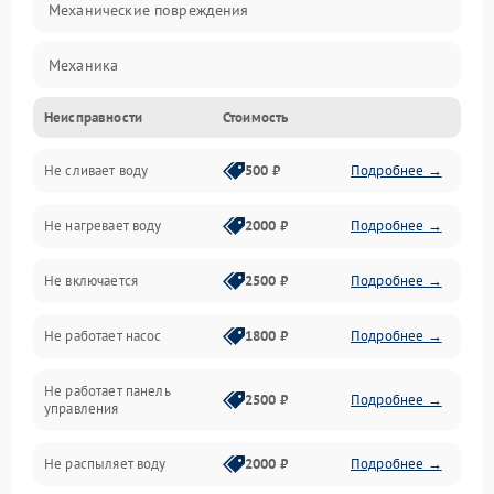
Механические повреждения
Механика
Неисправности
Стоимость
Управление
Не сливает воду
500 ₽
Подробнее →
Электропитание
Не нагревает воду
2000 ₽
Подробнее →
Датчики
Не включается
2500 ₽
Подробнее →
Нагрев
Не работает насос
1800 ₽
Подробнее →
Вода
Не работает панель
Гигиена
2500 ₽
Подробнее →
управления
Программное обеспечение
Не распыляет воду
2000 ₽
Подробнее →