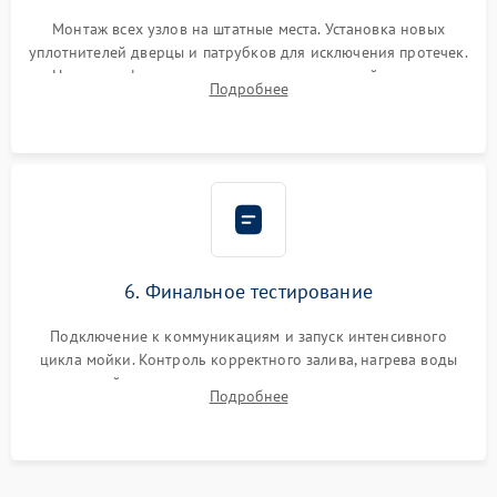
Монтаж всех узлов на штатные места. Установка новых
уплотнителей дверцы и патрубков для исключения протечек.
Надежная фиксация хомутов гидравлической системы,
Подробнее
сборка корпуса и установка датчика поплавка.
6. Финальное тестирование
Подключение к коммуникациям и запуск интенсивного
цикла мойки. Контроль корректного залива, нагрева воды
до нужной температуры, отсутствия посторонних шумов,
Подробнее
штатного слива и абсолютной сухости в поддоне.