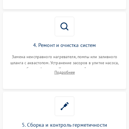
4. Ремонт и очистка систем
Замена неисправного нагревателя, помпы или заливного
шланга с аквастопом. Устранение засоров в улитке насоса,
патрубках и фильтрах. Компонентный ремонт платы
Подробнее
управления, восстановление поврежденной проводки.
5. Сборка и контроль герметичности