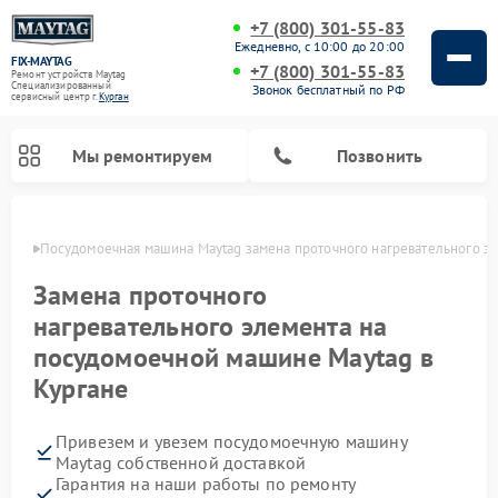
+7 (800) 301-55-83
Ежедневно, с 10:00 до 20:00
FIX-MAYTAG
+7 (800) 301-55-83
Ремонт устройств Maytag
Специализированный
Звонок бесплатный по РФ
cервисный центр г.
Курган
Мы ремонтируем
Позвонить
ргане
Посудомоечная машина Maytag замена проточного нагревательного э
Замена проточного
нагревательного элемента на
посудомоечной машине Maytag в
Кургане
Ремонт стиральных машин Maytag
Ремонт сушильных машин Maytag
Ремонт духовых шкафов Maytag
Ремонт микроволновых печей Maytag
Привезем и увезем посудомоечную машину
Maytag собственной доставкой
Гарантия на наши работы по ремонту