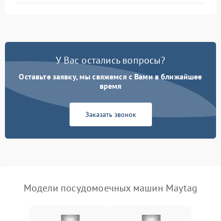
Не запускается цикл
1800 ₽
Подробнее →
стирки
Проблемы с набором
1800 ₽
Подробнее →
воды
У Вас остались вопросы?
Оставьте заявку, мы свяжемся с Вами в ближайшее
Не работает сушилка
2100 ₽
Подробнее →
время
Сбои в работе таймера
1700 ₽
Подробнее →
Заказать звонок
Проблемы с
2100 ₽
Подробнее →
циркуляционным насосом
Модели посудомоечных машин Maytag