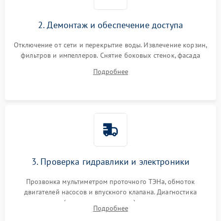
2. Демонтаж и обеспечение доступа
Отключение от сети и перекрытие воды. Извлечение корзин,
фильтров и импеллеров. Снятие боковых стенок, фасада
дверцы или нижнего поддона для прямого доступа к
Подробнее
циркуляционному насосу, ТЭНу и сливной помпе.
3. Проверка гидравлики и электроники
Прозвонка мультиметром проточного ТЭНа, обмоток
двигателей насосов и впускного клапана. Диагностика
прессостата (датчика уровня воды), датчика мутности,
Подробнее
концевика дверцы и электронного модуля управления.