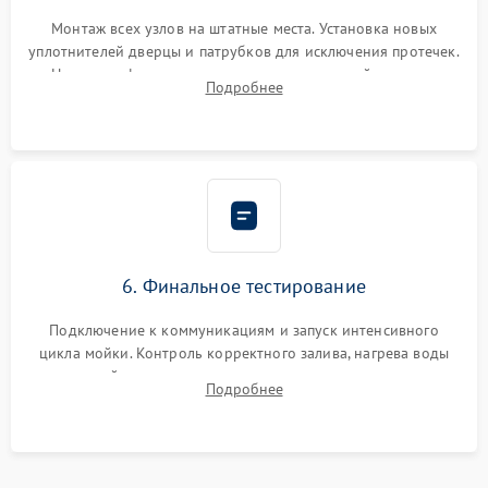
Монтаж всех узлов на штатные места. Установка новых
уплотнителей дверцы и патрубков для исключения протечек.
Надежная фиксация хомутов гидравлической системы,
Подробнее
сборка корпуса и установка датчика поплавка.
6. Финальное тестирование
Подключение к коммуникациям и запуск интенсивного
цикла мойки. Контроль корректного залива, нагрева воды
до нужной температуры, отсутствия посторонних шумов,
Подробнее
штатного слива и абсолютной сухости в поддоне.