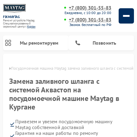
+7 (800) 301-55-83
Ежедневно, с 10:00 до 20:00
FIX-MAYTAG
+7 (800) 301-55-83
Ремонт устройств Maytag
Специализированный
Звонок бесплатный по РФ
cервисный центр г.
Курган
Мы ремонтируем
Позвонить
ргане
Посудомоечная машина Maytag замена заливного шланга с системой а
Замена заливного шланга с
системой Аквастоп на
посудомоечной машине Maytag в
Кургане
Ремонт стиральных машин Maytag
Ремонт сушильных машин Maytag
Ремонт духовых шкафов Maytag
Ремонт микроволновых печей Maytag
Привезем и увезем посудомоечную машину
Maytag собственной доставкой
Гарантия на наши работы по ремонту