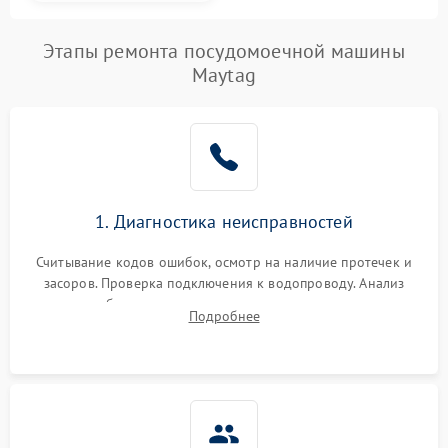
Этапы ремонта посудомоечной машины
Maytag
1. Диагностика неисправностей
Считывание кодов ошибок, осмотр на наличие протечек и
засоров. Проверка подключения к водопроводу. Анализ
жалоб на отсутствие слива, нагрева, вращения
Подробнее
разбрызгивателей или срабатывание системы защиты
аквастоп.