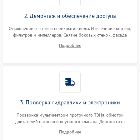
2. Демонтаж и обеспечение доступа
Отключение от сети и перекрытие воды. Извлечение корзин,
фильтров и импеллеров. Снятие боковых стенок, фасада
дверцы или нижнего поддона для прямого доступа к
Подробнее
циркуляционному насосу, ТЭНу и сливной помпе.
3. Проверка гидравлики и электроники
Прозвонка мультиметром проточного ТЭНа, обмоток
двигателей насосов и впускного клапана. Диагностика
прессостата (датчика уровня воды), датчика мутности,
Подробнее
концевика дверцы и электронного модуля управления.