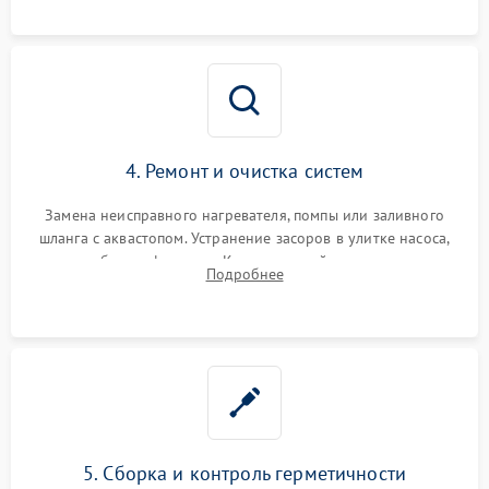
4. Ремонт и очистка систем
Замена неисправного нагревателя, помпы или заливного
шланга с аквастопом. Устранение засоров в улитке насоса,
патрубках и фильтрах. Компонентный ремонт платы
Подробнее
управления, восстановление поврежденной проводки.
5. Сборка и контроль герметичности