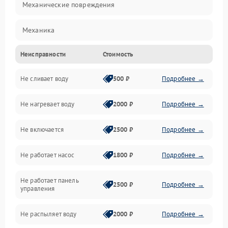
Механические повреждения
Механика
Неисправности
Стоимость
Управление
Не сливает воду
500 ₽
Подробнее →
Электропитание
Не нагревает воду
2000 ₽
Подробнее →
Датчики
Не включается
2500 ₽
Подробнее →
Нагрев
Не работает насос
1800 ₽
Подробнее →
Вода
Не работает панель
Гигиена
2500 ₽
Подробнее →
управления
Программное обеспечение
Не распыляет воду
2000 ₽
Подробнее →