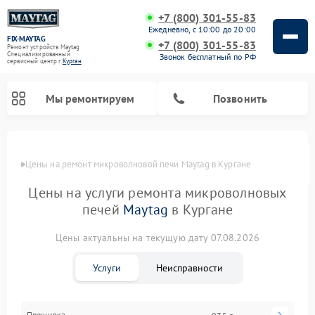
+7 (800) 301-55-83
Ежедневно, с 10:00 до 20:00
FIX-MAYTAG
+7 (800) 301-55-83
Ремонт устройств Maytag
Специализированный
Звонок бесплатный по РФ
cервисный центр г.
Курган
Мы ремонтируем
Позвонить
Цены
Цены на ремонт микроволновой печи Maytag в Кургане
Цены на услуги ремонта микроволновых
печей
Maytag
в Кургане
Цены актуальны на текущую дату 07.08.2026
Ремонт стиральных машин Maytag
Ремонт сушильных машин Maytag
Ремонт духовых шкафов Maytag
Ремонт посудомоечных машин Maytag
Услуги
Неисправности
Прошивка