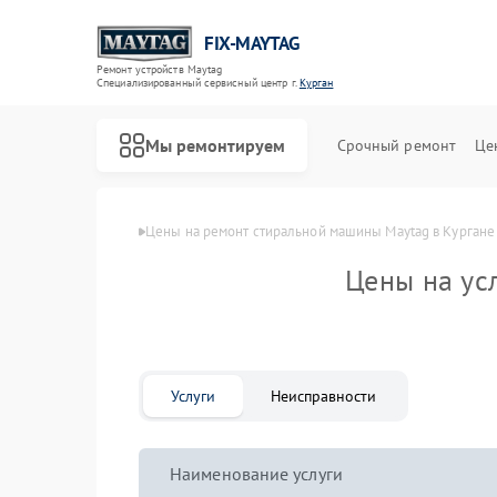
FIX-MAYTAG
Ремонт устройств Maytag
Специализированный cервисный центр г.
Курган
Мы ремонтируем
Срочный ремонт
Це
Главная
Цены
Цены на ремонт стиральной машины Maytag в Кургане
Цены на ус
Услуги
Неисправности
Ремонт холодильников Maytag
Ремонт сушильных машин Maytag
Ремонт посудомоечных машин Maytag
Ремонт микроволновых печей Maytag
Ремонт духовых шкафов Maytag
Ремонт кондиционеров Maytag
Наименование услуги