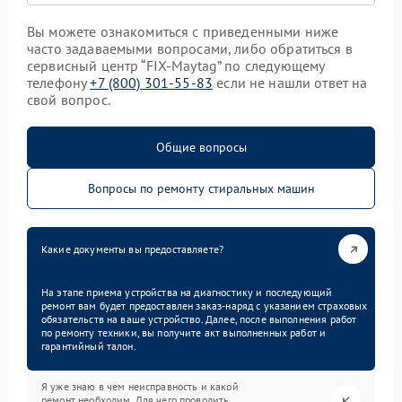
Вы можете ознакомиться с приведенными ниже
часто задаваемыми вопросами, либо обратиться в
сервисный центр “FIX-Maytag” по следующему
телефону
+7 (800) 301-55-83
если не нашли ответ на
свой вопрос.
Общие вопросы
Вопросы по ремонту стиральных машин
Какие документы вы предоставляете?
На этапе приема устройства на диагностику и последующий
ремонт вам будет предоставлен заказ-наряд с указанием страховых
обязательств на ваше устройство. Далее, после выполнения работ
по ремонту техники, вы получите акт выполненных работ и
гарантийный талон.
Я уже знаю в чем неисправность и какой
ремонт необходим. Для чего проводить