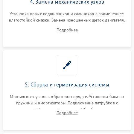
4. Замена механических узлов
Установка новых подшипников и сальников с применением
влагостойкой смазки. Замена изношенных щеток двигателя,
порванного ремня привода, неисправного сливного насоса
Подробнее
или поврежденной резиновой манжеты.
5. Сборка и герметизация системы
Монтаж всех узлов в обратном порядке. Установка бака на
пружины и амортизаторы. Подключение патрубков с
надежной фиксацией хомутами. Обработка стыков
Подробнее
герметиком для предотвращения возможных протечек воды.