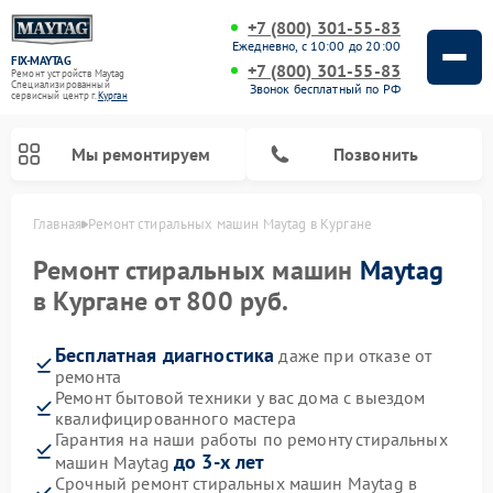
+7 (800) 301-55-83
Ежедневно, с 10:00 до 20:00
FIX-MAYTAG
+7 (800) 301-55-83
Ремонт устройств Maytag
Специализированный
Звонок бесплатный по РФ
cервисный центр г.
Курган
Мы ремонтируем
Позвонить
Главная
Ремонт стиральных машин Maytag в Кургане
Ремонт стиральных машин
Maytag
в Кургане от 800 руб.
Бесплатная диагностика
даже при отказе от
ремонта
Ремонт посудомоечных машин Maytag
Ремонт духовых шкафов Maytag
Ремонт сушильных машин Maytag
Ремонт микроволновых печей Maytag
Ремонт бытовой техники у вас дома с выездом
квалифицированного мастера
Гарантия на наши работы по ремонту стиральных
до 3-х лет
машин Maytag
Срочный ремонт стиральных машин Maytag в