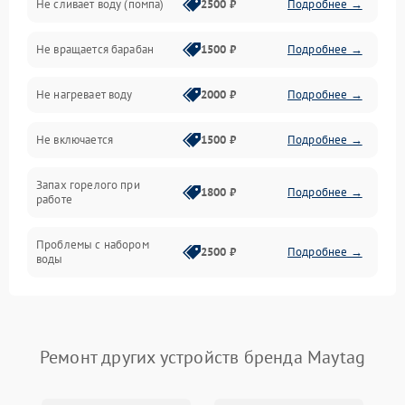
Не сливает воду (помпа)
2500 ₽
Подробнее →
Водоснабжение
Не вращается барабан
1500 ₽
Подробнее →
Слив
Не нагревает воду
2000 ₽
Подробнее →
Программное обеспечение
Не включается
1500 ₽
Подробнее →
Запах горелого при
1800 ₽
Подробнее →
работе
Проблемы с набором
2500 ₽
Подробнее →
воды
Замена ТЭНа
2200 ₽
Подробнее →
Замена платы управления
2200 ₽
Подробнее →
Ремонт других устройств бренда Maytag