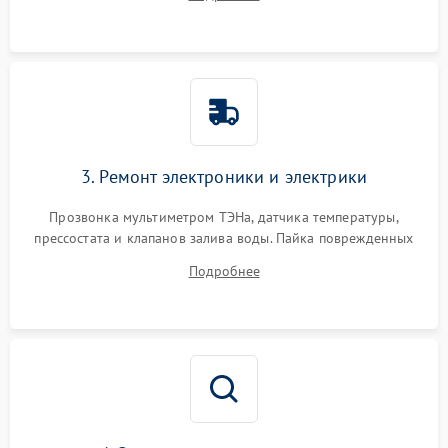
крестовины на износ, а манжеты люка на разрывы.
3. Ремонт электроники и электрики
Прозвонка мультиметром ТЭНа, датчика температуры,
прессостата и клапанов залива воды. Пайка поврежденных
дорожек или замена симисторов на плате управления.
Подробнее
Восстановление целостности проводки и контактов.