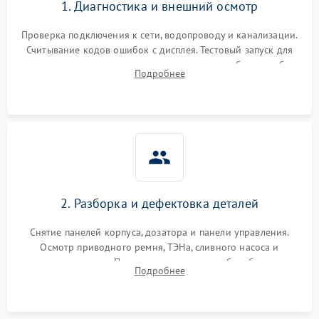
1. Диагностика и внешний осмотр
Проверка подключения к сети, водопроводу и канализации.
Считывание кодов ошибок с дисплея. Тестовый запуск для
выявления посторонних шумов, протечек или сбоев в работе
Подробнее
электронного модуля управления.
2. Разборка и дефектовка деталей
Снятие панелей корпуса, дозатора и панели управления.
Осмотр приводного ремня, ТЭНа, сливного насоса и
амортизаторов. Проверка подшипников барабана и
Подробнее
крестовины на износ, а манжеты люка на разрывы.