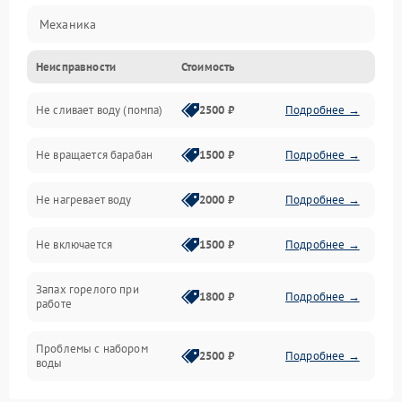
Механика
Неисправности
Стоимость
Электропитание
Не сливает воду (помпа)
2500 ₽
Подробнее →
Водоснабжение
Не вращается барабан
1500 ₽
Подробнее →
Слив
Не нагревает воду
2000 ₽
Подробнее →
Программное обеспечение
Не включается
1500 ₽
Подробнее →
Запах горелого при
1800 ₽
Подробнее →
работе
Проблемы с набором
2500 ₽
Подробнее →
воды