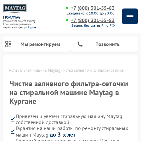
+7 (800) 301-55-83
Ежедневно, с 10:00 до 20:00
FIX-MAYTAG
+7 (800) 301-55-83
Ремонт устройств Maytag
Специализированный
Звонок бесплатный по РФ
cервисный центр г.
Курган
Мы ремонтируем
Позвонить
ргане
Стиральная машина Maytag чистка заливного фильтра-сеточки
Чистка заливного фильтра-сеточки
на стиральной машине Maytag в
Кургане
Ремонт посудомоечных машин Maytag
Ремонт духовых шкафов Maytag
Ремонт сушильных машин Maytag
Ремонт микроволновых печей Maytag
Привезем и увезем стиральную машину Maytag
собственной доставкой
Гарантия на наши работы по ремонту стиральных
до 3-х лет
машин Maytag
Срочный ремонт стиральных машин Maytag в