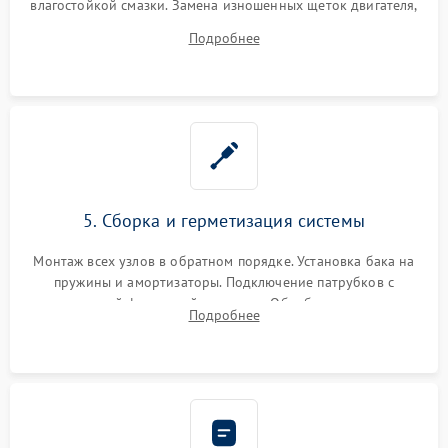
влагостойкой смазки. Замена изношенных щеток двигателя,
порванного ремня привода, неисправного сливного насоса
Подробнее
или поврежденной резиновой манжеты.
5. Сборка и герметизация системы
Монтаж всех узлов в обратном порядке. Установка бака на
пружины и амортизаторы. Подключение патрубков с
надежной фиксацией хомутами. Обработка стыков
Подробнее
герметиком для предотвращения возможных протечек воды.