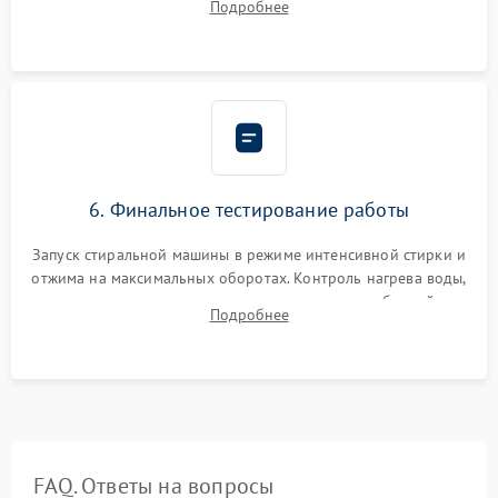
Подробнее
герметиком для предотвращения возможных протечек воды.
6. Финальное тестирование работы
Запуск стиральной машины в режиме интенсивной стирки и
отжима на максимальных оборотах. Контроль нагрева воды,
корректности слива, отсутствия излишних вибраций,
Подробнее
посторонних стуков и протечек под корпусом.
FAQ. Ответы на вопросы