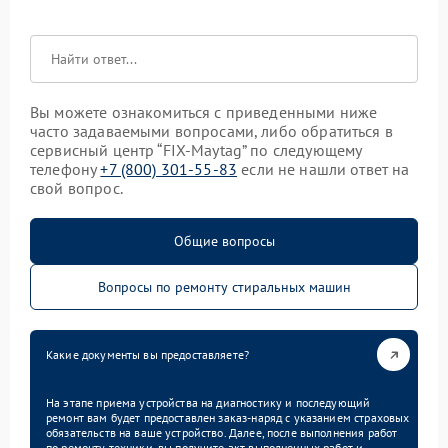
Вы можете ознакомиться с приведенными ниже
часто задаваемыми вопросами, либо обратиться в
сервисный центр “FIX-Maytag” по следующему
телефону
+7 (800) 301-55-83
если не нашли ответ на
свой вопрос.
Общие вопросы
Вопросы по ремонту стиральных машин
Какие документы вы предоставляете?
На этапе приема устройства на диагностику и последующий
ремонт вам будет предоставлен заказ-наряд с указанием страховых
обязательств на ваше устройство. Далее, после выполнения работ
по ремонту техники, вы получите акт выполненных работ и