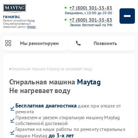
+7 (800) 301-55-83
Ежедневно, с 10:00 до 20:00
FIX-MAYTAG
+7 (800) 301-55-83
Ремонт устройств Maytag
Специализированный
Звонок бесплатный по РФ
cервисный центр г.
Курган
Мы ремонтируем
Позвонить
ргане
Стиральная машина Maytag не нагревает воду
Стиральная машина
Maytag
Не нагревает воду
Бесплатная диагностика
даже при отказе от
Ремонт посудомоечных машин Maytag
Ремонт духовых шкафов Maytag
Ремонт сушильных машин Maytag
Ремонт микроволновых печей Maytag
ремонта
Привезем и увезем стиральную машину Maytag
собственной доставкой
Гарантия на наши работы по ремонту стиральных
до 3-х лет
машин Maytag