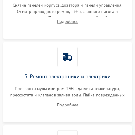
Снятие панелей корпуса, дозатора и панели управления.
Осмотр приводного ремня, ТЭНа, сливного насоса и
амортизаторов. Проверка подшипников барабана и
Подробнее
крестовины на износ, а манжеты люка на разрывы.
3. Ремонт электроники и электрики
Прозвонка мультиметром ТЭНа, датчика температуры,
прессостата и клапанов залива воды. Пайка поврежденных
дорожек или замена симисторов на плате управления.
Подробнее
Восстановление целостности проводки и контактов.