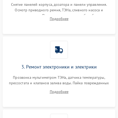
Снятие панелей корпуса, дозатора и панели управления.
Осмотр приводного ремня, ТЭНа, сливного насоса и
амортизаторов. Проверка подшипников барабана и
Подробнее
крестовины на износ, а манжеты люка на разрывы.
3. Ремонт электроники и электрики
Прозвонка мультиметром ТЭНа, датчика температуры,
прессостата и клапанов залива воды. Пайка поврежденных
дорожек или замена симисторов на плате управления.
Подробнее
Восстановление целостности проводки и контактов.