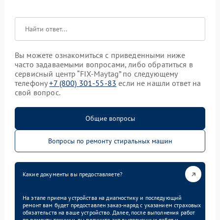
Вы можете ознакомиться с приведенными ниже
часто задаваемыми вопросами, либо обратиться в
сервисный центр “FIX-Maytag” по следующему
телефону
+7 (800) 301-55-83
если не нашли ответ на
свой вопрос.
Общие вопросы
Вопросы по ремонту стиральных машин
Какие документы вы предоставляете?
На этапе приема устройства на диагностику и последующий
ремонт вам будет предоставлен заказ-наряд с указанием страховых
обязательств на ваше устройство. Далее, после выполнения работ
по ремонту техники, вы получите акт выполненных работ и