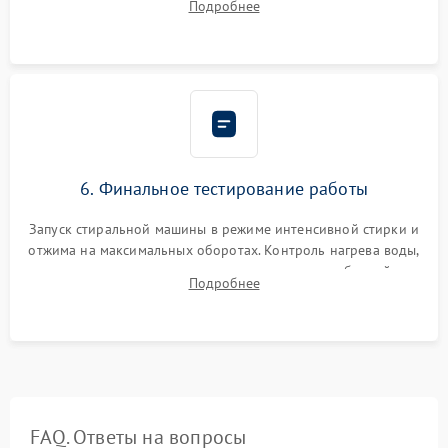
Подробнее
герметиком для предотвращения возможных протечек воды.
6. Финальное тестирование работы
Запуск стиральной машины в режиме интенсивной стирки и
отжима на максимальных оборотах. Контроль нагрева воды,
корректности слива, отсутствия излишних вибраций,
Подробнее
посторонних стуков и протечек под корпусом.
FAQ. Ответы на вопросы