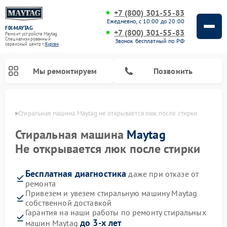
+7 (800) 301-55-83
Ежедневно, с 10:00 до 20:00
FIX-MAYTAG
+7 (800) 301-55-83
Ремонт устройств Maytag
Специализированный
Звонок бесплатный по РФ
cервисный центр г.
Курган
Мы ремонтируем
Позвонить
ргане
Стиральная машина Maytag не открывается люк после стирки
Стиральная машина
Maytag
Не открывается люк после стирки
Бесплатная диагностика
даже при отказе от
Ремонт посудомоечных машин Maytag
Ремонт духовых шкафов Maytag
Ремонт сушильных машин Maytag
Ремонт микроволновых печей Maytag
ремонта
Привезем и увезем стиральную машину Maytag
собственной доставкой
Гарантия на наши работы по ремонту стиральных
до 3-х лет
машин Maytag