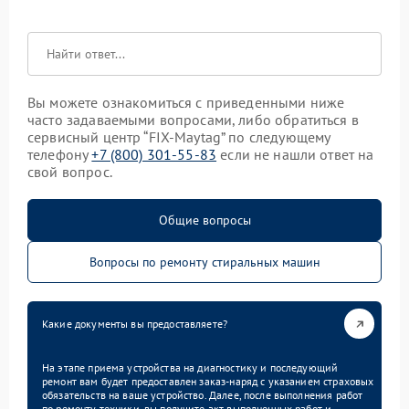
Вы можете ознакомиться с приведенными ниже
часто задаваемыми вопросами, либо обратиться в
сервисный центр “FIX-Maytag” по следующему
телефону
+7 (800) 301-55-83
если не нашли ответ на
свой вопрос.
Общие вопросы
Вопросы по ремонту стиральных машин
Какие документы вы предоставляете?
На этапе приема устройства на диагностику и последующий
ремонт вам будет предоставлен заказ-наряд с указанием страховых
обязательств на ваше устройство. Далее, после выполнения работ
по ремонту техники, вы получите акт выполненных работ и