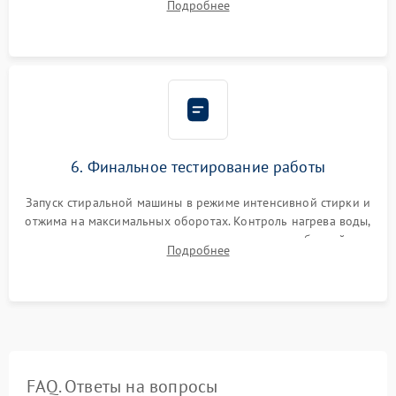
Подробнее
герметиком для предотвращения возможных протечек воды.
6. Финальное тестирование работы
Запуск стиральной машины в режиме интенсивной стирки и
отжима на максимальных оборотах. Контроль нагрева воды,
корректности слива, отсутствия излишних вибраций,
Подробнее
посторонних стуков и протечек под корпусом.
FAQ. Ответы на вопросы