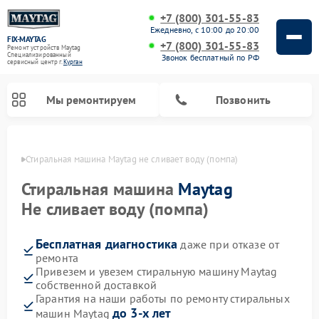
+7 (800) 301-55-83
Ежедневно, с 10:00 до 20:00
FIX-MAYTAG
+7 (800) 301-55-83
Ремонт устройств Maytag
Специализированный
Звонок бесплатный по РФ
cервисный центр г.
Курган
Мы ремонтируем
Позвонить
ргане
Стиральная машина Maytag не сливает воду (помпа)
Стиральная машина
Maytag
Не сливает воду (помпа)
Бесплатная диагностика
даже при отказе от
Ремонт посудомоечных машин Maytag
Ремонт духовых шкафов Maytag
Ремонт сушильных машин Maytag
Ремонт микроволновых печей Maytag
ремонта
Привезем и увезем стиральную машину Maytag
собственной доставкой
Гарантия на наши работы по ремонту стиральных
до 3-х лет
машин Maytag