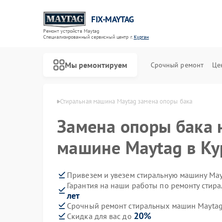
FIX-MAYTAG
Ремонт устройств Maytag
Специализированный cервисный центр г.
Курган
Мы ремонтируем
Срочный ремонт
Це
н Maytag в Кургане
Стиральная машина Maytag замена опоры бака
Замена опоры бака 
машине Maytag в Ку
Привезем и увезем стиральную машину May
Гарантия на наши работы по ремонту сти
Ремонт холодильников Maytag
Ремонт сушильных машин Maytag
Ремонт посудомоечных машин Maytag
Ремонт микроволновых печей Maytag
Ремонт духовых шкафов Maytag
Ремонт кондиционеров Maytag
лет
Срочный ремонт стиральных машин Maytag 
20%
Скидка для вас до