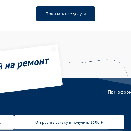
Показать все услуги
й на ремонт
При оформл
Отправить заявку и получить 1500 ₽