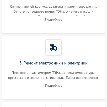
Снятие панелей корпуса, дозатора и панели управления.
Осмотр приводного ремня, ТЭНа, сливного насоса и
амортизаторов. Проверка подшипников барабана и
Подробнее
крестовины на износ, а манжеты люка на разрывы.
3. Ремонт электроники и электрики
Прозвонка мультиметром ТЭНа, датчика температуры,
прессостата и клапанов залива воды. Пайка поврежденных
дорожек или замена симисторов на плате управления.
Подробнее
Восстановление целостности проводки и контактов.