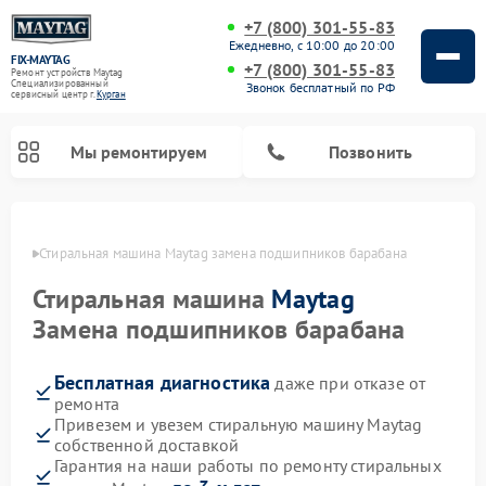
+7 (800) 301-55-83
Ежедневно, с 10:00 до 20:00
FIX-MAYTAG
+7 (800) 301-55-83
Ремонт устройств Maytag
Специализированный
Звонок бесплатный по РФ
cервисный центр г.
Курган
Мы ремонтируем
Позвонить
ргане
Стиральная машина Maytag замена подшипников барабана
Стиральная машина
Maytag
Замена подшипников барабана
Бесплатная диагностика
даже при отказе от
Ремонт посудомоечных машин Maytag
Ремонт духовых шкафов Maytag
Ремонт сушильных машин Maytag
Ремонт микроволновых печей Maytag
ремонта
Привезем и увезем стиральную машину Maytag
собственной доставкой
Гарантия на наши работы по ремонту стиральных