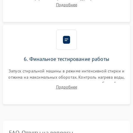
надежной фиксацией хомутами. Обработка стыков
Подробнее
герметиком для предотвращения возможных протечек воды.
6. Финальное тестирование работы
Запуск стиральной машины в режиме интенсивной стирки и
отжима на максимальных оборотах. Контроль нагрева воды,
корректности слива, отсутствия излишних вибраций,
Подробнее
посторонних стуков и протечек под корпусом.
FAQ. Ответы на вопросы