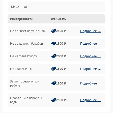
Механика
Неисправности
Стоимость
Электропитание
Не сливает воду (помпа)
2500 ₽
Подробнее →
Водоснабжение
Не вращается барабан
1500 ₽
Подробнее →
Слив
Не нагревает воду
2000 ₽
Подробнее →
Программное обеспечение
Не включается
1500 ₽
Подробнее →
Запах горелого при
1800 ₽
Подробнее →
работе
Проблемы с набором
2500 ₽
Подробнее →
воды