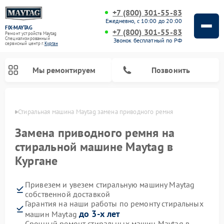
+7 (800) 301-55-83
Ежедневно, с 10:00 до 20:00
FIX-MAYTAG
+7 (800) 301-55-83
Ремонт устройств Maytag
Специализированный
Звонок бесплатный по РФ
cервисный центр г.
Курган
Мы ремонтируем
Позвонить
ргане
Стиральная машина Maytag замена приводного ремня
Замена приводного ремня на
стиральной машине Maytag в
Кургане
Ремонт посудомоечных машин Maytag
Ремонт духовых шкафов Maytag
Ремонт сушильных машин Maytag
Ремонт микроволновых печей Maytag
Привезем и увезем стиральную машину Maytag
собственной доставкой
Гарантия на наши работы по ремонту стиральных
до 3-х лет
машин Maytag
Срочный ремонт стиральных машин Maytag в