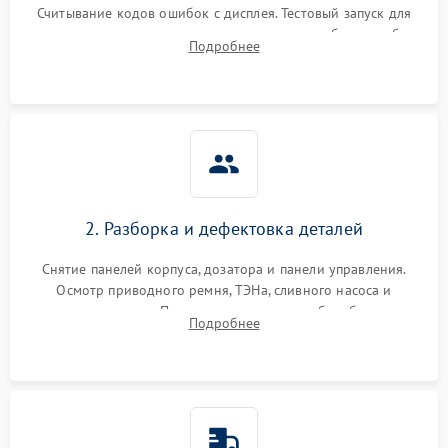
Считывание кодов ошибок с дисплея. Тестовый запуск для
выявления посторонних шумов, протечек или сбоев в работе
Подробнее
электронного модуля управления.
2. Разборка и дефектовка деталей
Снятие панелей корпуса, дозатора и панели управления.
Осмотр приводного ремня, ТЭНа, сливного насоса и
амортизаторов. Проверка подшипников барабана и
Подробнее
крестовины на износ, а манжеты люка на разрывы.