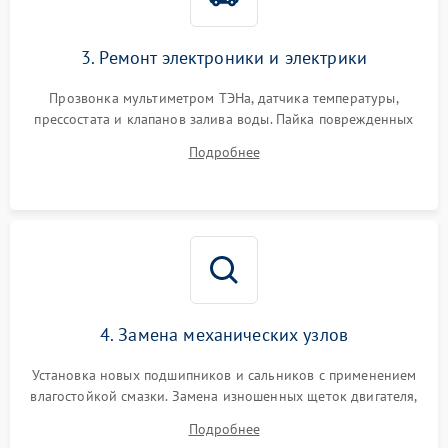
3. Ремонт электроники и электрики
Прозвонка мультиметром ТЭНа, датчика температуры,
прессостата и клапанов залива воды. Пайка поврежденных
дорожек или замена симисторов на плате управления.
Подробнее
Восстановление целостности проводки и контактов.
4. Замена механических узлов
Установка новых подшипников и сальников с применением
влагостойкой смазки. Замена изношенных щеток двигателя,
порванного ремня привода, неисправного сливного насоса
Подробнее
или поврежденной резиновой манжеты.