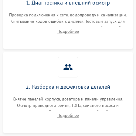
1. Диагностика и внешний осмотр
Проверка подключения к сети, водопроводу и канализации.
Считывание кодов ошибок с дисплея. Тестовый запуск для
выявления посторонних шумов, протечек или сбоев в работе
Подробнее
электронного модуля управления.
2. Разборка и дефектовка деталей
Снятие панелей корпуса, дозатора и панели управления.
Осмотр приводного ремня, ТЭНа, сливного насоса и
амортизаторов. Проверка подшипников барабана и
Подробнее
крестовины на износ, а манжеты люка на разрывы.