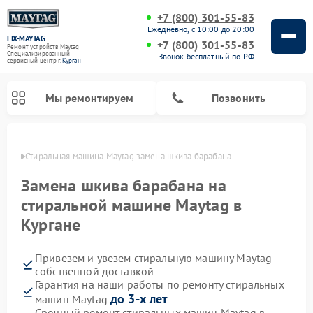
+7 (800) 301-55-83
Ежедневно, с 10:00 до 20:00
FIX-MAYTAG
+7 (800) 301-55-83
Ремонт устройств Maytag
Специализированный
Звонок бесплатный по РФ
cервисный центр г.
Курган
Мы ремонтируем
Позвонить
ргане
Стиральная машина Maytag замена шкива барабана
Замена шкива барабана на
стиральной машине Maytag в
Кургане
Ремонт посудомоечных машин Maytag
Ремонт духовых шкафов Maytag
Ремонт сушильных машин Maytag
Ремонт микроволновых печей Maytag
Привезем и увезем стиральную машину Maytag
собственной доставкой
Гарантия на наши работы по ремонту стиральных
до 3-х лет
машин Maytag
Срочный ремонт стиральных машин Maytag в