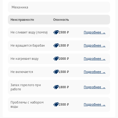
Механика
Неисправности
Стоимость
Электропитание
Не сливает воду (помпа)
2500 ₽
Подробнее →
Водоснабжение
Не вращается барабан
1500 ₽
Подробнее →
Слив
Не нагревает воду
2000 ₽
Подробнее →
Программное обеспечение
Не включается
1500 ₽
Подробнее →
Запах горелого при
1800 ₽
Подробнее →
работе
Проблемы с набором
2500 ₽
Подробнее →
воды