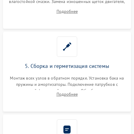
влагостойкой смазки. Замена изношенных щеток двигателя,
порванного ремня привода, неисправного сливного насоса
Подробнее
или поврежденной резиновой манжеты.
5. Сборка и герметизация системы
Монтаж всех узлов в обратном порядке. Установка бака на
пружины и амортизаторы. Подключение патрубков с
надежной фиксацией хомутами. Обработка стыков
Подробнее
герметиком для предотвращения возможных протечек воды.